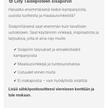
🎨 Liity Taidepisteen sisäpiiriin
Haluatko ensimmäisenä tiedon kampanjoista,
uusista tuotteista ja maalausvinkeistä?
Sisäpiiriläisenä saat enemmän kuin tavallisen
uutiskirjeen. Saat käytännön vinkkejä, inspiraatiota ja
tarjouksia, joita ei aina näy muille.
✔ Sisäpiirin tarjoukset ja ennakkotiedot
kampanjoista
✔ Maalausvinkkejä ja tuotesuosituksia
✔ Uutuudet ennen muita
✔ Ei roskapostia – vain hyödyllistä sisältöä
Lisää sähköpostiosoitteesi viereiseen kenttään ja
tule mukaan.