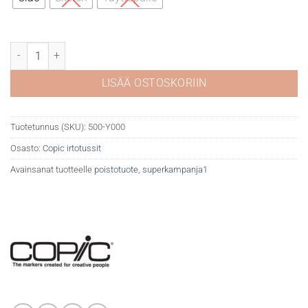
Copic Y000 Pale lemon määrä
LISÄÄ OSTOSKORIIN
Tuotetunnus (SKU):
500-Y000
Osasto:
Copic irtotussit
Avainsanat tuotteelle
poistotuote
,
superkampanja1