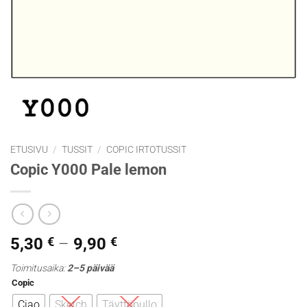
ETUSIVU
/
TUSSIT
/
COPIC IRTOTUSSIT
Copic Y000 Pale lemon
Hintaluokka:
5,30
€
–
9,90
€
5,30 €
Toimitusaika:
2–5 päivää
-
Copic
9,90 €
Ciao
Sketch
Täyttöpullo