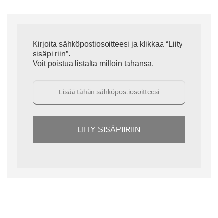
Kirjoita sähköpostiosoitteesi ja klikkaa “Liity
sisäpiiriin”.
Voit poistua listalta milloin tahansa.
LIITY SISÄPIIRIIN