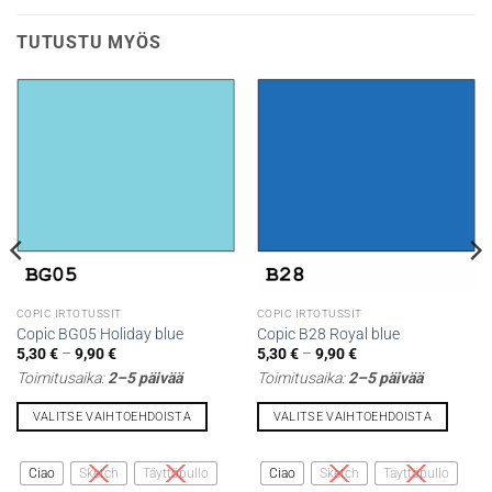
TUTUSTU MYÖS
COPIC IRTOTUSSIT
COPIC IRTOTUSSIT
Copic BG05 Holiday blue
Copic B28 Royal blue
Hintaluokka:
Hintaluokka:
5,30
€
–
9,90
€
5,30
€
–
9,90
€
5,30 €
5,30 €
Toimitusaika:
2–5 päivää
Toimitusaika:
2–5 päivää
-
-
9,90 €
9,90 €
VALITSE VAIHTOEHDOISTA
VALITSE VAIHTOEHDOISTA
Tällä
Tällä
tuotteella
tuotteella
Ciao
Sketch
Täyttöpullo
Ciao
Sketch
Täyttöpullo
on
on