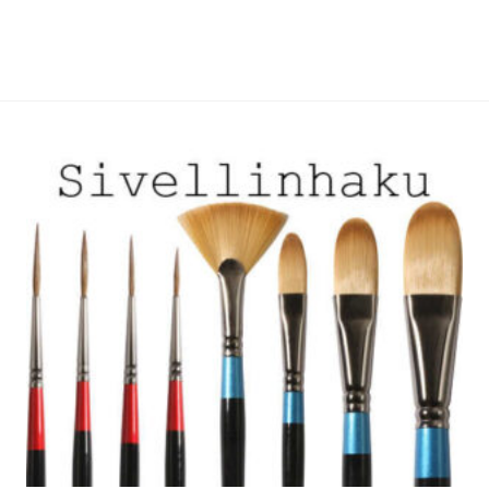
useampi
useampi
muunnelma.
muunnelma.
Voit
Voit
tehdä
tehdä
valinnat
valinnat
tuotteen
tuotteen
sivulla.
sivulla.