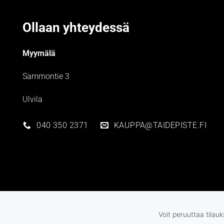
Ollaan yhteydessä
Myymälä
Sammontie 3
Ulvila
040 350 2371
KAUPPA@TAIDEPISTE.FI
Voit peruuttaa tilau