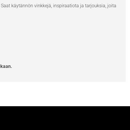
Saat käytännön vinkkejä, inspiraatiota ja tarjouksia, joita
ukaan.