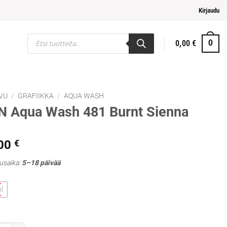
mpi ja helpompi maksaminen
Kirjaudu
Products
0,00
€
0
search
VU
/
GRAFIIKKA
/
AQUA WASH
N Aqua Wash 481 Burnt Sienna
,00
€
usaika:
5–18 päivää
l