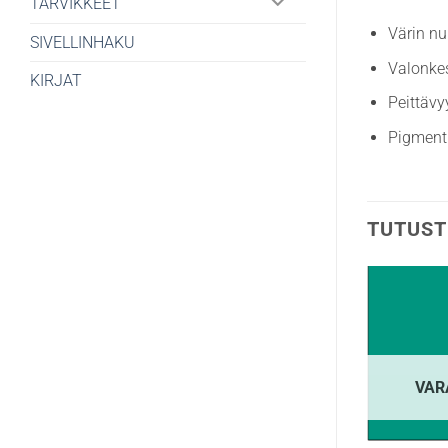
TARVIKKEET
Värin n
SIVELLINHAKU
Valonkes
KIRJAT
Peittävy
Pigment
TUTUST
VAR