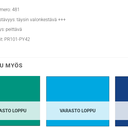
umero: 481
tävyys: täysin valonkestävä +++
ys: peittävä
it: PR101-PY42
U MYÖS
ASTO LOPPU
VARASTO LOPPU