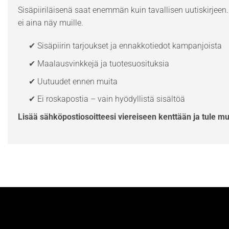
Sisäpiiriläisenä saat enemmän kuin tavallisen uutiskirjeen. 
ei aina näy muille.
✔ Sisäpiirin tarjoukset ja ennakkotiedot kampanjoista
✔ Maalausvinkkejä ja tuotesuosituksia
✔ Uutuudet ennen muita
✔ Ei roskapostia – vain hyödyllistä sisältöä
Lisää sähköpostiosoitteesi viereiseen kenttään ja tule m