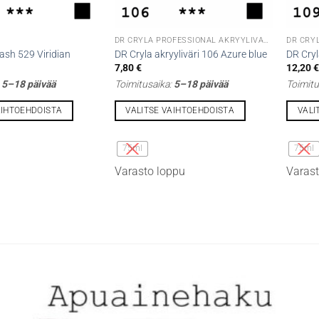
DR CRYLA PROFESSIONAL AKRYYLIVÄRIT
sh 529 Viridian
DR Cryla akryyliväri 106 Azure blue
DR Cryl
7,80
€
12,20
:
5–18 päivää
Toimitusaika:
5–18 päivää
Toimitu
AIHTOEHDOISTA
VALITSE VAIHTOEHDOISTA
VALI
Tällä
Tällä
tuotteella
tuottee
75ml
75ml
on
on
Varasto loppu
Varast
useampi
useamp
muunnelma.
muunne
Voit
Voit
tehdä
tehdä
valinnat
valinna
tuotteen
tuottee
sivulla.
sivulla.