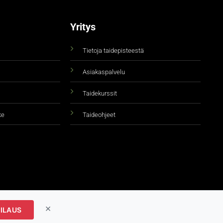
Yritys
Tietoja taidepisteestä
Asiakaspalvelu
Taidekurssit
ke
Taideohjeet
×
ILAUS