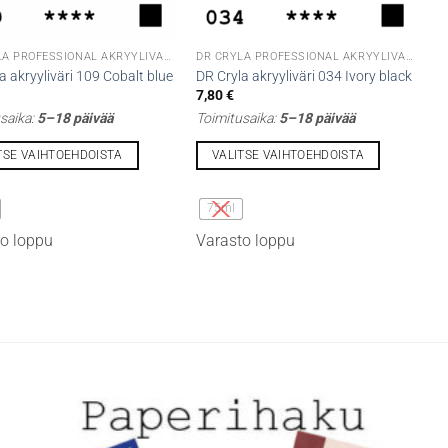
DR CRYLA PROFESSIONAL AKRYYLIVÄRIT
DR CRYLA PROFESSIONAL AKRYYLIVÄRIT
a akryyliväri 109 Cobalt blue
DR Cryla akryyliväri 034 Ivory black
€
7,80
€
saika:
5–18 päivää
Toimitusaika:
5–18 päivää
TSE VAIHTOEHDOISTA
VALITSE VAIHTOEHDOISTA
Tällä
lla
tuotteella
75ml
on
o loppu
Varasto loppu
i
useampi
lma.
muunnelma.
Voit
tehdä
t
valinnat
n
tuotteen
sivulla.