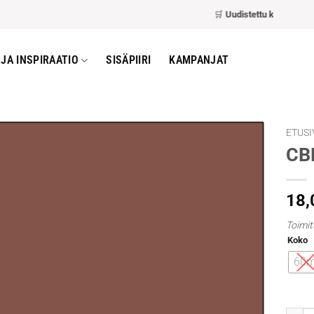
🛒
Uudistettu kassa
– nopea
JA INSPIRAATIO
SISÄPIIRI
KAMPANJAT
ETUSI
CB
18
Toimit
Koko
60m