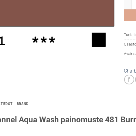
CBN A
Tuotet
Osasto
Avains
Charb
ÄTIEDOT
BRAND
nnel Aqua Wash painomuste 481 Burn