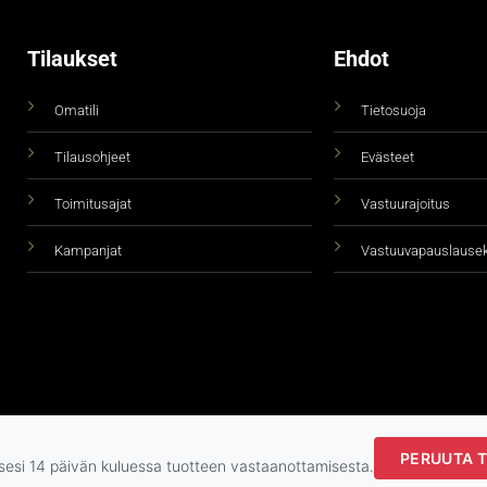
Tilaukset
Ehdot
Omatili
Tietosuoja
Tilausohjeet
Evästeet
Toimitusajat
Vastuurajoitus
Kampanjat
Vastuuvapauslause
PERUUTA T
Copyright 2026 ©
taidepiste.fi
ksesi 14 päivän kuluessa tuotteen vastaanottamisesta.