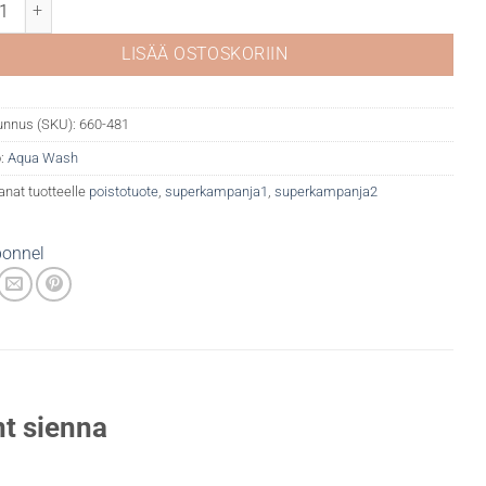
qua Wash 481 Burnt Sienna määrä
LISÄÄ OSTOSKORIIN
unnus (SKU):
660-481
:
Aqua Wash
anat tuotteelle
poistotuote
,
superkampanja1
,
superkampanja2
onnel
t sienna