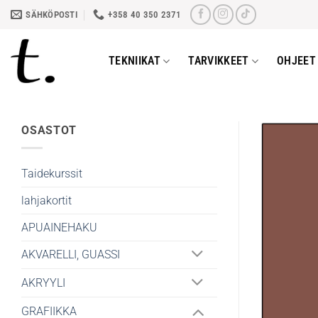
Skip
SÄHKÖPOSTI
+358 40 350 2371
to
content
TEKNIIKAT
TARVIKKEET
OHJEET 
OSASTOT
Taidekurssit
lahjakortit
APUAINEHAKU
AKVARELLI, GUASSI
AKRYYLI
GRAFIIKKA