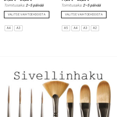
31,80 €
11,20 €
Toimitusaika:
2–5 päivää
Toimitusaika:
2–5 päivää
-
-
64,30 €
55,20 €
VALITSE VAIHTOEHDOISTA
VALITSE VAIHTOEHDOISTA
Tällä
Tällä
tuotteella
tuotteella
A4
A3
A5
A4
A3
A2
on
on
useampi
useampi
muunnelma.
muunnelma.
Voit
Voit
tehdä
tehdä
valinnat
valinnat
tuotteen
tuotteen
sivulla.
sivulla.