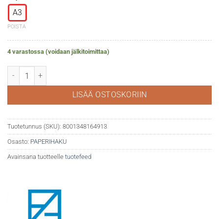
A3
POISTA
4 varastossa (voidaan jälkitoimittaa)
Fabriano Artist Paperpack 200g, 50 paperia määrä
LISÄÄ OSTOSKORIIN
Tuotetunnus (SKU):
8001348164913
Osasto:
PAPERIHAKU
Avainsana tuotteelle
tuotefeed