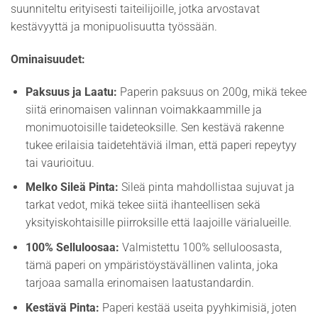
suunniteltu erityisesti taiteilijoille, jotka arvostavat
kestävyyttä ja monipuolisuutta työssään.
Ominaisuudet:
Paksuus ja Laatu:
Paperin paksuus on 200g, mikä tekee
siitä erinomaisen valinnan voimakkaammille ja
monimuotoisille taideteoksille. Sen kestävä rakenne
tukee erilaisia taidetehtäviä ilman, että paperi repeytyy
tai vaurioituu.
Melko Sileä Pinta:
Sileä pinta mahdollistaa sujuvat ja
tarkat vedot, mikä tekee siitä ihanteellisen sekä
yksityiskohtaisille piirroksille että laajoille värialueille.
100% Selluloosaa:
Valmistettu 100% selluloosasta,
tämä paperi on ympäristöystävällinen valinta, joka
tarjoaa samalla erinomaisen laatustandardin.
Kestävä Pinta:
Paperi kestää useita pyyhkimisiä, joten