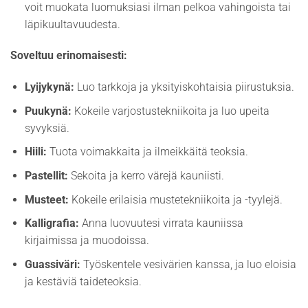
voit muokata luomuksiasi ilman pelkoa vahingoista tai
läpikuultavuudesta.
Soveltuu erinomaisesti:
Lyijykynä:
Luo tarkkoja ja yksityiskohtaisia piirustuksia.
Puukynä:
Kokeile varjostustekniikoita ja luo upeita
syvyksiä.
Hiili:
Tuota voimakkaita ja ilmeikkäitä teoksia.
Pastellit:
Sekoita ja kerro värejä kauniisti.
Musteet:
Kokeile erilaisia mustetekniikoita ja -tyylejä.
Kalligrafia:
Anna luovuutesi virrata kauniissa
kirjaimissa ja muodoissa.
Guassiväri:
Työskentele vesivärien kanssa, ja luo eloisia
ja kestäviä taideteoksia.