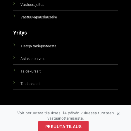
Vastuurajoitus
Vastuuvapauslauseke
Yritys
Tietoja taidepisteestä
Asiakaspalvelu
Taidekurssit
Taideohjeet
×
Voit peruuttaa tilauksesi 14 päivän kuluessa tuotteen
vastaanottamisesta.
Copyright 2026 ©
taidepiste.fi
PERUUTA TILAUS