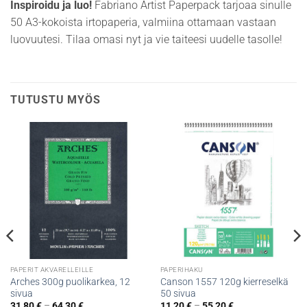
Inspiroidu ja luo!
Fabriano Artist Paperpack tarjoaa sinulle
50 A3-kokoista irtopaperia, valmiina ottamaan vastaan
luovuutesi. Tilaa omasi nyt ja vie taiteesi uudelle tasolle!
TUTUSTU MYÖS
PAPERIT AKVARELLEILLE
PAPERIHAKU
Arches 300g puolikarkea, 12
Canson 1557 120g kierreselkä
sivua
50 sivua
Hintaluokka:
Hintaluokka:
31,80
€
–
64,30
€
11,20
€
–
55,20
€