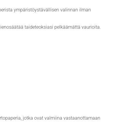
erista ympäristöystävällisen valinnan ilman
hienosäätää taideteoksiasi pelkäämättä vaurioita.
irtopaperia, jotka ovat valmiina vastaanottamaan