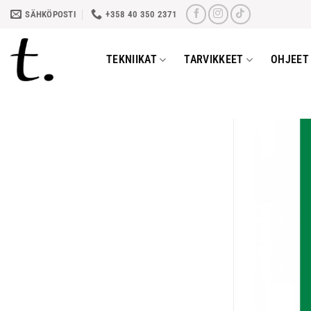
Skip
SÄHKÖPOSTI
+358 40 350 2371
to
content
TEKNIIKAT
TARVIKKEET
OHJEET 