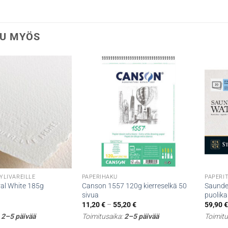
U MYÖS
YLIVÄREILLE
PAPERIHAKU
PAPERI
al White 185g
Canson 1557 120g kierreselkä 50
Saunde
sivua
puolika
Hintaluokka:
11,20
€
–
55,20
€
59,90
11,20 €
:
2–5 päivää
Toimitusaika:
2–5 päivää
Toimitu
-
55,20 €