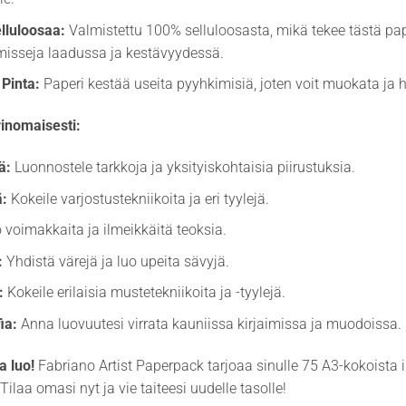
lluloosaa:
Valmistettu 100% selluloosasta, mikä tekee tästä pap
isseja laadussa ja kestävyydessä.
Pinta:
Paperi kestää useita pyyhkimisiä, joten voit muokata ja 
rinomaisesti:
ä:
Luonnostele tarkkoja ja yksityiskohtaisia piirustuksia.
:
Kokeile varjostustekniikoita ja eri tyylejä.
 voimakkaita ja ilmeikkäitä teoksia.
:
Yhdistä värejä ja luo upeita sävyjä.
:
Kokeile erilaisia mustetekniikoita ja -tyylejä.
ia:
Anna luovuutesi virrata kauniissa kirjaimissa ja muodoissa.
a luo!
Fabriano Artist Paperpack tarjoaa sinulle 75 A3-kokoista 
Tilaa omasi nyt ja vie taiteesi uudelle tasolle!