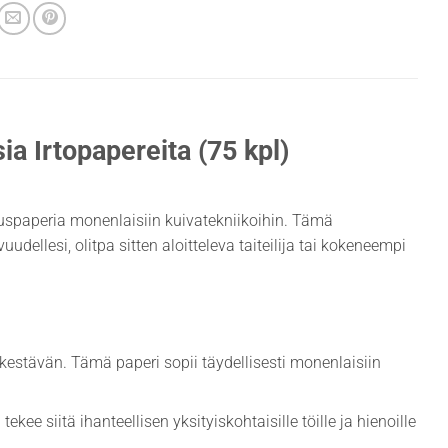
a Irtopapereita (75 kpl)
ustuspaperia monenlaisiin kuivatekniikoihin. Tämä
ellesi, olitpa sitten aloitteleva taiteilija tai kokeneempi
kestävän. Tämä paperi sopii täydellisesti monenlaisiin
.
kee siitä ihanteellisen yksityiskohtaisille töille ja hienoille