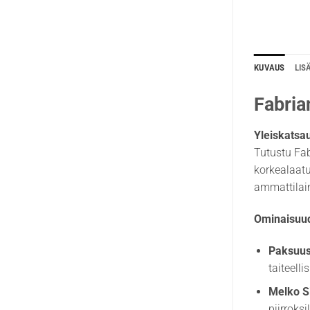
KUVAUS
LIS
Fabria
Yleiskatsa
Tutustu Fab
korkealaatu
ammattilai
Ominaisuud
Paksuus
taiteell
Melko Si
piirroksil