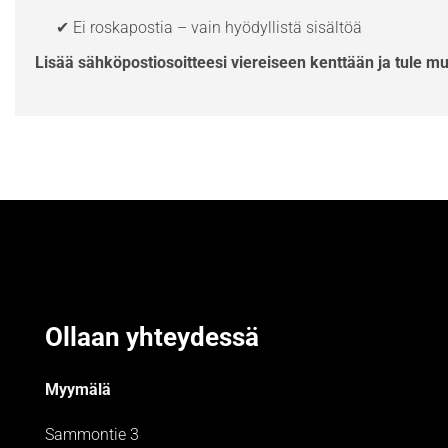
✔ Ei roskapostia – vain hyödyllistä sisältöä
Lisää sähköpostiosoitteesi viereiseen kenttään ja tule m
Ollaan yhteydessä
Myymälä
Sammontie 3