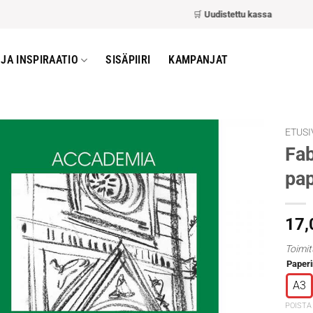
🛒
Uudistettu kassa
– nopeampi ja h
JA INSPIRAATIO
SISÄPIIRI
KAMPANJAT
ETUSI
Fab
pap
17
Toimit
Paperi
A3
POISTA