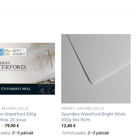
T AKVARELLEILLE
PAPERIT AKVARELLEILLE
rs Waterford 300g
Saunders Waterford Bright White
rkea, 20 sivua
300g 56x76cm
Hintaluokka:
€
–
79,90
€
12,40
€
59,90 €
saika:
2–5 päivää
Toimitusaika:
2–5 päivää
-
79,90 €