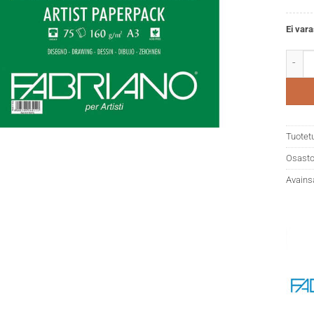
Ei vara
Fabria
Tuotet
Osasto
Avains