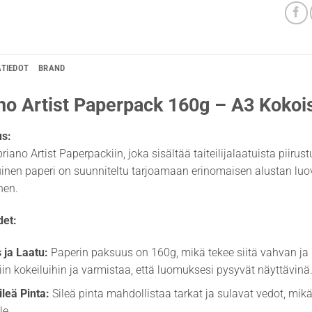
ÄTIEDOT
BRAND
no Artist Paperpack 160g – A3 Kokoisi
us:
riano Artist Paperpackiin, joka sisältää taiteilijalaatuista piir
inen paperi on suunniteltu tarjoamaan erinomaisen alustan luovuud
nen.
et:
 ja Laatu:
Paperin paksuus on 160g, mikä tekee siitä vahvan ja 
isiin kokeiluihin ja varmistaa, että luomuksesi pysyvät näyttävinä
leä Pinta:
Sileä pinta mahdollistaa tarkat ja sulavat vedot, mikä te
le.