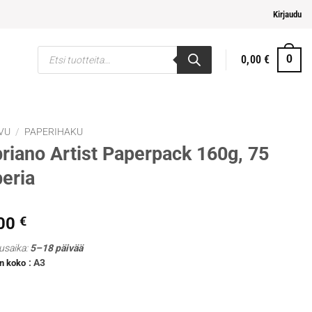
elpompi maksaminen
Kirjaudu
Products
0,00
€
0
search
VU
/
PAPERIHAKU
riano Artist Paperpack 160g, 75
eria
,00
€
usaika:
5–18 päivää
: A3
n koko