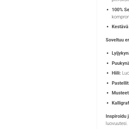
100% Se
komprom
Kestävä 
Soveltuu e
Lyijykyn
Puukynä
Hiili:
Luo
Pastellit
Musteet
Kalligraf
Inspiroidu j
luovuutesi. 