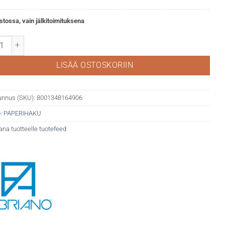
stossa, vain jälkitoimituksena
no Artist Paperpack 160g, 75 paperia määrä
LISÄÄ OSTOSKORIIN
unnus (SKU):
8001348164906
:
PAPERIHAKU
ana tuotteelle
tuotefeed