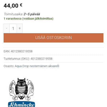
44,00
€
Toimitusaika:
2–5 päivää
1 varastossa (voidaan jälkitoimittaa)
Aqua Drop 5 väriä ja liner -kynä määrä
LISÄÄ OSTOSKORIIN
EAN:
4012380219558
Tuotetunnus (SKU):
4012380219558
Osasto:
Aqua Drop nestemäinen akvarelli