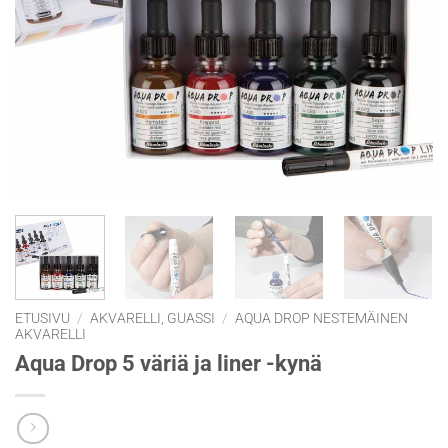
ETUSIVU
/
AKVARELLI, GUASSI
/
AQUA DROP NESTEMÄINEN
AKVARELLI
Aqua Drop 5 väriä ja liner -kynä