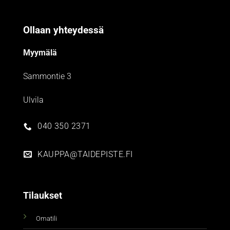
Ollaan yhteydessä
Myymälä
Sammontie 3
Ulvila
040 350 2371
KAUPPA@TAIDEPISTE.FI
Tilaukset
Omatili