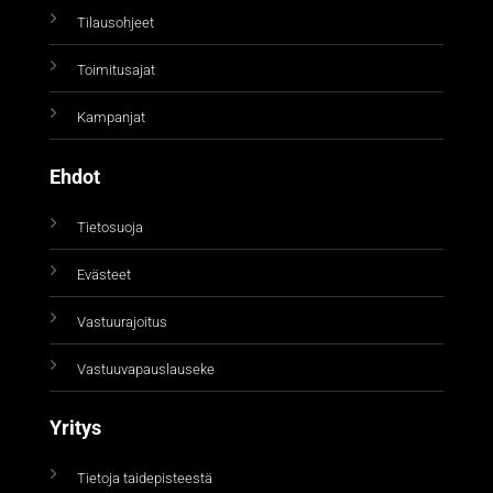
Tilausohjeet
Toimitusajat
Kampanjat
Ehdot
Tietosuoja
Evästeet
Vastuurajoitus
Vastuuvapauslauseke
Yritys
Tietoja taidepisteestä