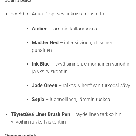
5 x 30 ml Aqua Drop -vesiliukoista mustetta:
Amber
– lämmin kullanruskea
Madder Red
– intensiivinen, klassinen
punainen
Ink Blue
– syvä sininen, erinomainen varjoihin
ja yksityiskohtiin
Jade Green
– raikas, vihertävän turkoosi sävy
Sepia
– luonnollinen, lämmin ruskea
Täytettävä Liner Brush Pen
– täydellinen tarkkoihin
viivoihin ja yksityiskohtiin
Ominaisuudet: