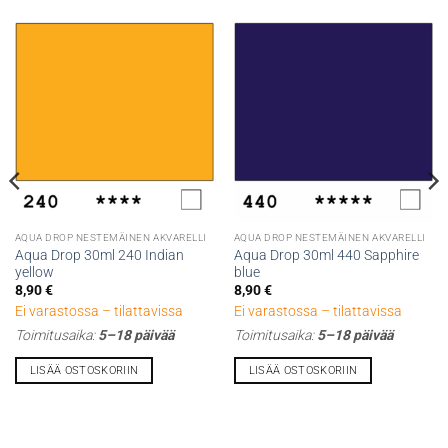
AQUA DROP NESTEMÄINEN AKVARELLI
AQUA DROP NESTEMÄINEN AKVARELLI
Aqua Drop 30ml 240 Indian
Aqua Drop 30ml 440 Sapphire
yellow
blue
8,90
€
8,90
€
Ei varastossa – tilattavissa
Ei varastossa – tilattavissa
Toimitusaika:
5–18 päivää
Toimitusaika:
5–18 päivää
LISÄÄ OSTOSKORIIN
LISÄÄ OSTOSKORIIN