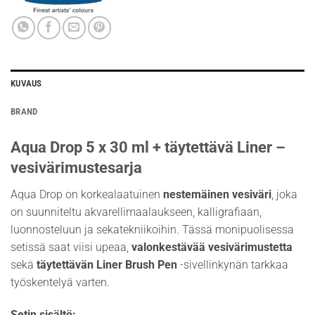
KUVAUS
BRAND
Aqua Drop 5 x 30 ml + täytettävä Liner –
vesivärimustesarja
Aqua Drop on korkealaatuinen
nestemäinen vesiväri
, joka
on suunniteltu akvarellimaalaukseen, kalligrafiaan,
luonnosteluun ja sekatekniikoihin. Tässä monipuolisessa
setissä saat viisi upeaa,
valonkestävää vesivärimustetta
sekä
täytettävän Liner Brush Pen
-sivellinkynän tarkkaa
työskentelyä varten.
Setin sisältö: