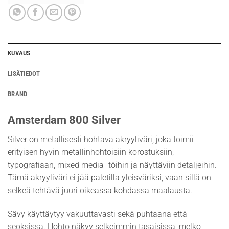
KUVAUS
LISÄTIEDOT
BRAND
Amsterdam 800 Silver
Silver on metallisesti hohtava akryyliväri, joka toimii
erityisen hyvin metallinhohtoisiin korostuksiin,
typografiaan, mixed media -töihin ja näyttäviin detaljeihin.
Tämä akryyliväri ei jää paletilla yleisväriksi, vaan sillä on
selkeä tehtävä juuri oikeassa kohdassa maalausta.
Sävy käyttäytyy vakuuttavasti sekä puhtaana että
seoksissa. Hohto näkyy selkeimmin tasaisissa, melko