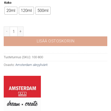
Koko
20ml
120ml
500ml
Amsterdam 800 Silver määrä
LISÄÄ OSTOSKORIIN
Tuotetunnus (SKU):
100-800
Osasto:
Amsterdam akryylivärit