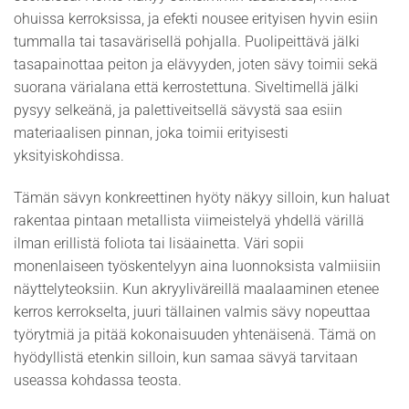
ohuissa kerroksissa, ja efekti nousee erityisen hyvin esiin
tummalla tai tasavärisellä pohjalla. Puolipeittävä jälki
tasapainottaa peiton ja elävyyden, joten sävy toimii sekä
suorana värialana että kerrostettuna. Siveltimellä jälki
pysyy selkeänä, ja palettiveitsellä sävystä saa esiin
materiaalisen pinnan, joka toimii erityisesti
yksityiskohdissa.
Tämän sävyn konkreettinen hyöty näkyy silloin, kun haluat
rakentaa pintaan metallista viimeistelyä yhdellä värillä
ilman erillistä foliota tai lisäainetta. Väri sopii
monenlaiseen työskentelyyn aina luonnoksista valmiisiin
näyttelyteoksiin. Kun akryyliväreillä maalaaminen etenee
kerros kerrokselta, juuri tällainen valmis sävy nopeuttaa
työrytmiä ja pitää kokonaisuuden yhtenäisenä. Tämä on
hyödyllistä etenkin silloin, kun samaa sävyä tarvitaan
useassa kohdassa teosta.