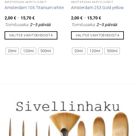
AMSTERDAM AKRYYLIVÄRIT
AMSTERDAM AKRYYLIVÄRIT
Amsterdam 105 Titanium white
Amsterdam 253 Gold yellow
Hintaluokka:
Hintaluokka:
2,00
€
–
15,70
€
2,00
€
–
15,70
€
2,00 €
2,00 €
Toimitusaika:
2–5 päivää
Toimitusaika:
2–5 päivää
-
-
15,70 €
15,70 €
VALITSE VAIHTOEHDOISTA
VALITSE VAIHTOEHDOISTA
Tällä
Tällä
tuotteella
tuotteella
20ml
120ml
500ml
20ml
120ml
500ml
on
on
useampi
useampi
muunnelma.
muunnelma.
Voit
Voit
tehdä
tehdä
valinnat
valinnat
tuotteen
tuotteen
sivulla.
sivulla.