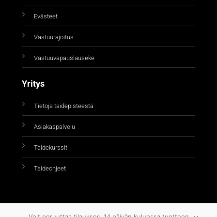
Evästeet
Vastuurajoitus
Vastuuvapauslauseke
Yritys
Tietoja taidepisteestä
Asiakaspalvelu
Taidekurssit
Taideohjeet
Voit peruuttaa tilauksesi 14 päivän kuluessa tuotteen