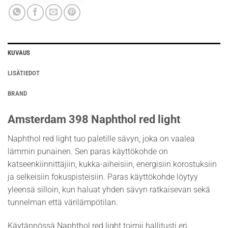
KUVAUS
LISÄTIEDOT
BRAND
Amsterdam 398 Naphthol red light
Naphthol red light tuo paletille sävyn, joka on vaalea
lämmin punainen. Sen paras käyttökohde on
katseenkiinnittäjiin, kukka-aiheisiin, energisiin korostuksiin
ja selkeisiin fokuspisteisiin. Paras käyttökohde löytyy
yleensä silloin, kun haluat yhden sävyn ratkaisevan sekä
tunnelman että värilämpötilan.
Käytännössä Naphthol red light toimii hallitusti eri