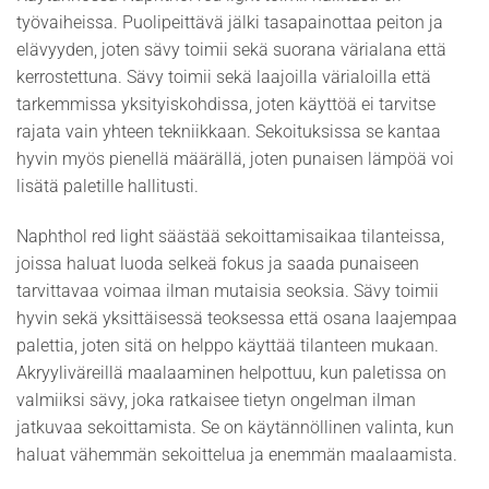
työvaiheissa. Puolipeittävä jälki tasapainottaa peiton ja
elävyyden, joten sävy toimii sekä suorana värialana että
kerrostettuna. Sävy toimii sekä laajoilla värialoilla että
tarkemmissa yksityiskohdissa, joten käyttöä ei tarvitse
rajata vain yhteen tekniikkaan. Sekoituksissa se kantaa
hyvin myös pienellä määrällä, joten punaisen lämpöä voi
lisätä paletille hallitusti.
Naphthol red light säästää sekoittamisaikaa tilanteissa,
joissa haluat luoda selkeä fokus ja saada punaiseen
tarvittavaa voimaa ilman mutaisia seoksia. Sävy toimii
hyvin sekä yksittäisessä teoksessa että osana laajempaa
palettia, joten sitä on helppo käyttää tilanteen mukaan.
Akryyliväreillä maalaaminen helpottuu, kun paletissa on
valmiiksi sävy, joka ratkaisee tietyn ongelman ilman
jatkuvaa sekoittamista. Se on käytännöllinen valinta, kun
haluat vähemmän sekoittelua ja enemmän maalaamista.