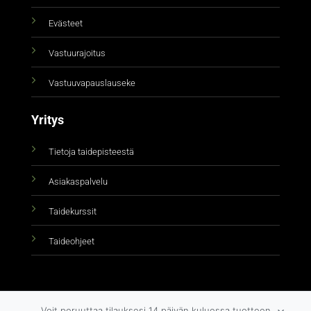
Evästeet
Vastuurajoitus
Vastuuvapauslauseke
Yritys
Tietoja taidepisteestä
Asiakaspalvelu
Taidekurssit
Taideohjeet
Voit peruuttaa tilauksesi 14 päivän kuluessa tuotteen