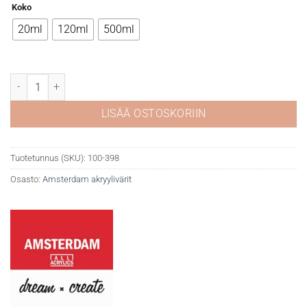
Koko
20ml
120ml
500ml
Amsterdam 398 Naphthol red light määrä
LISÄÄ OSTOSKORIIN
Tuotetunnus (SKU):
100-398
Osasto:
Amsterdam akryylivärit