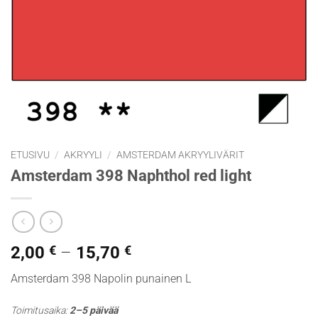
ETUSIVU
/
AKRYYLI
/
AMSTERDAM AKRYYLIVÄRIT
Amsterdam 398 Naphthol red light
Hintaluokka:
2,00
€
–
15,70
€
2,00 €
Amsterdam 398 Napolin punainen L
-
15,70 €
Toimitusaika:
2–5 päivää