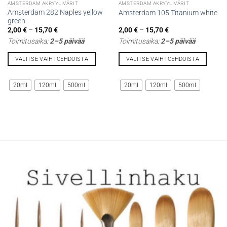
AMSTERDAM AKRYYLIVÄRIT
AMSTERDAM AKRYYLIVÄRIT
Amsterdam 282 Naples yellow
Amsterdam 105 Titanium white
green
Hintaluokka:
Hintaluokka:
2,00
€
–
15,70
€
2,00
€
–
15,70
€
2,00 €
2,00 €
Toimitusaika:
2–5 päivää
Toimitusaika:
2–5 päivää
-
-
15,70 €
15,70 €
VALITSE VAIHTOEHDOISTA
VALITSE VAIHTOEHDOISTA
Tällä
Tällä
tuotteella
tuotteella
20ml
120ml
500ml
20ml
120ml
500ml
on
on
useampi
useampi
muunnelma.
muunnelma.
Voit
Voit
tehdä
tehdä
valinnat
valinnat
tuotteen
tuotteen
sivulla.
sivulla.