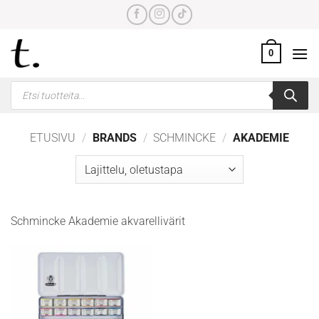
Skip
to
content
0
Products
search
ETUSIVU
/
BRANDS
/
SCHMINCKE
/
AKADEMIE
Schmincke Akademie akvarellivärit