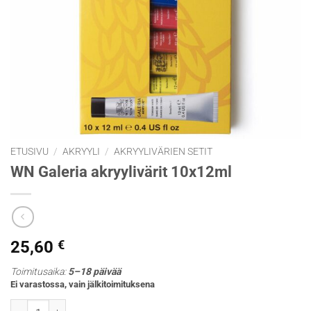
ETUSIVU
/
AKRYYLI
/
AKRYYLIVÄRIEN SETIT
WN Galeria akryylivärit 10x12ml
25,60
€
Toimitusaika:
5–18 päivää
Ei varastossa, vain jälkitoimituksena
WN Galeria akryylivärit 10x12ml määrä