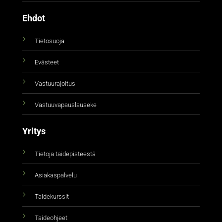
Ehdot
Tietosuoja
Evästeet
Vastuurajoitus
Vastuuvapauslauseke
Yritys
Tietoja taidepisteestä
Asiakaspalvelu
Taidekurssit
Taideohjeet