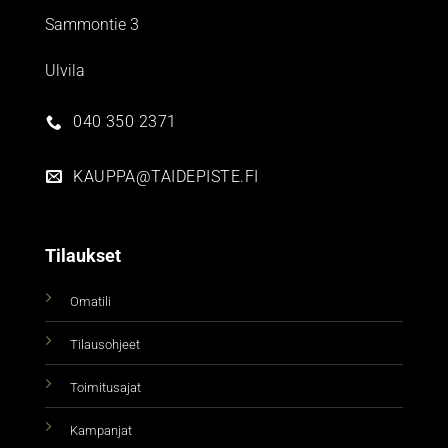
Sammontie 3
Ulvila
040 350 2371
KAUPPA@TAIDEPISTE.FI
Tilaukset
Omatili
Tilausohjeet
Toimitusajat
Kampanjat