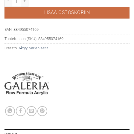
LISÄÄ OSTOSKORIIN
EAN:
884955074169
Tuotetunnus (SKU):
884955074169
Osasto:
Akryylivärien setit