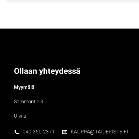
Ollaan yhteydessä
Myymälä
Sammontie 3
Ulvila
040 350 2371
KAUPPA@TAIDEPISTE.FI