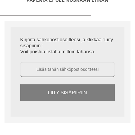
PAPERIA EI OLE KOSKAAN LIIKAA
Kirjoita sähköpostiosoitteesi ja klikkaa “Liity
sisäpiiriin”.
Voit poistua listalta milloin tahansa.
LIITY SISÄPIIRIIN