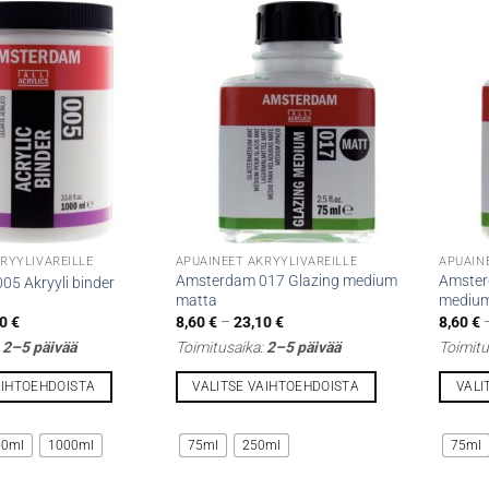
RYYLIVÄREILLE
APUAINEET AKRYYLIVÄREILLE
APUAIN
Amsterdam 017 Glazing medium
Amster
5 Akryyli binder
matta
mediu
Hintaluokka:
Hintaluokka:
00
€
8,60
€
–
23,10
€
8,60
€
8,50 €
8,60 €
:
2–5 päivää
Toimitusaika:
2–5 päivää
Toimitu
-
-
24,00 €
23,10 €
AIHTOEHDOISTA
VALITSE VAIHTOEHDOISTA
VALI
Tällä
Tällä
tuotteella
tuottee
50ml
1000ml
75ml
250ml
75ml
on
on