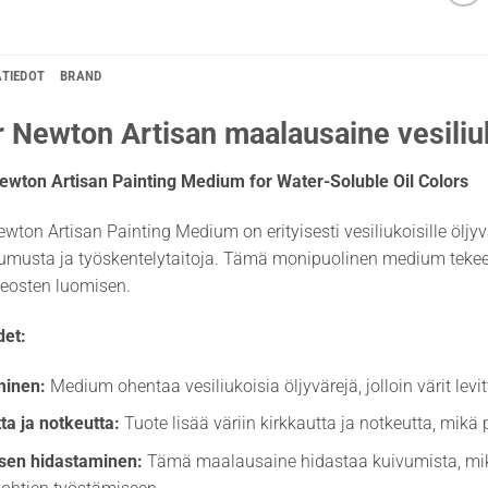
ÄTIEDOT
BRAND
 Newton Artisan maalausaine vesiliuko
ewton Artisan Painting Medium for Water-Soluble Oil Colors
wton Artisan Painting Medium on erityisesti vesiliukoisille ölj
tumusta ja työskentelytaitoja. Tämä monipuolinen medium teke
teosten luomisen.
et:
inen:
Medium ohentaa vesiliukoisia öljyvärejä, jolloin värit levi
ta ja notkeutta:
Tuote lisää väriin kirkkautta ja notkeutta, mikä 
sen hidastaminen:
Tämä maalausaine hidastaa kuivumista, mik