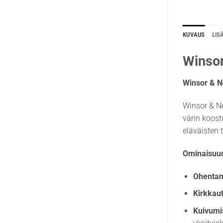
KUVAUS
LIS
Winsor
Winsor & N
Winsor & Ne
värin koos
eläväisten 
Ominaisuud
Ohentam
Kirkkaut
Kuivumi