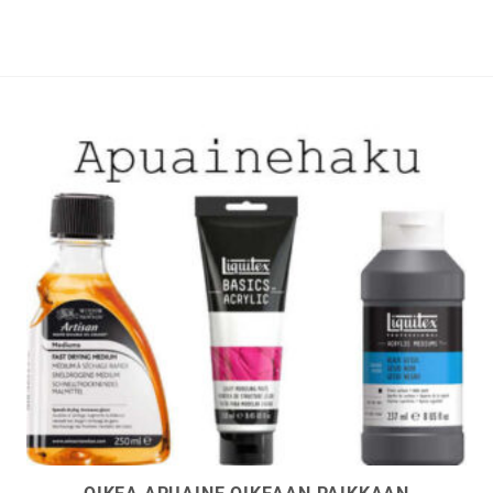
useampi
useamp
muunnelma.
muunne
Voit
Voit
tehdä
tehdä
valinnat
valinna
tuotteen
tuottee
sivulla.
sivulla.