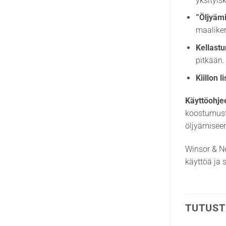
yksityis
”Öljyäm
maaliker
Kellast
pitkään.
Kiillon 
Käyttöohje
koostumusta
öljyämiseen
Winsor & Ne
käyttöä ja 
TUTUST