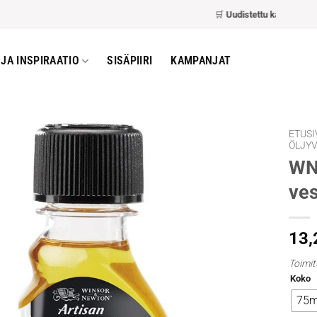
🛒
Uudistettu kassa
– nopeamp
JA INSPIRAATIO
SISÄPIIRI
KAMPANJAT
ETUSI
ÖLJYV
WN 
ves
13
Toimit
Koko
75m