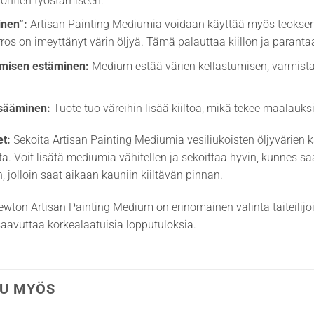
kohtien työstämiseen.
inen”:
Artisan Painting Mediumia voidaan käyttää myös teoksen ”öl
ros on imeyttänyt värin öljyä. Tämä palauttaa kiillon ja paran
umisen estäminen:
Medium estää värien kellastumisen, varmista
lisääminen:
Tuote tuo väreihin lisää kiiltoa, mikä tekee maalauk
et:
Sekoita Artisan Painting Mediumia vesiliukoisten öljyvärien 
. Voit lisätä mediumia vähitellen ja sekoittaa hyvin, kunnes s
, jolloin saat aikaan kauniin kiiltävän pinnan.
wton Artisan Painting Medium on erinomainen valinta taiteilijoil
saavuttaa korkealaatuisia lopputuloksia.
U MYÖS