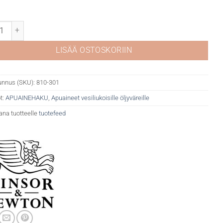
isan maalausaine vesiliukoisille öljyväreille määrä
LISÄÄ OSTOSKORIIN
unnus (SKU):
810-301
t:
APUAINEHAKU
,
Apuaineet vesiliukoisille öljyväreille
ana tuotteelle
tuotefeed