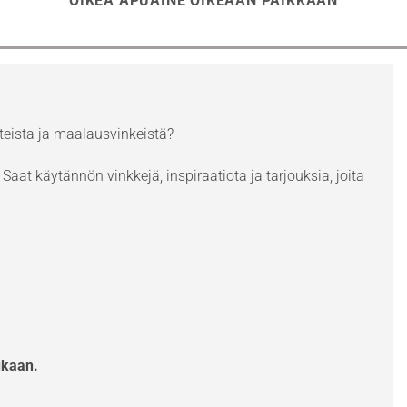
OIKEA APUAINE OIKEAAN PAIKKAAN
eista ja maalausvinkeistä?
Saat käytännön vinkkejä, inspiraatiota ja tarjouksia, joita
ukaan.