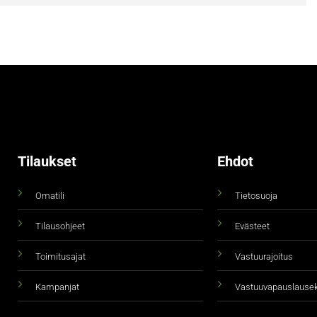
Tilaukset
Ehdot
Omatili
Tietosuoja
Tilausohjeet
Evästeet
Toimitusajat
Vastuurajoitus
Kampanjat
Vastuuvapauslause