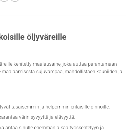
isille öljyväreille
yväreille kehitetty maalausaine, joka auttaa parantamaan
e maalaamisesta sujuvampaa, mahdollistaen kauniiden ja
ttyvät tasaisemmin ja helpommin erilaisille pinnoille.
parantaa värin syvyyttä ja elävyyttä.
ä antaa sinulle enemmän aikaa työskentelyyn ja