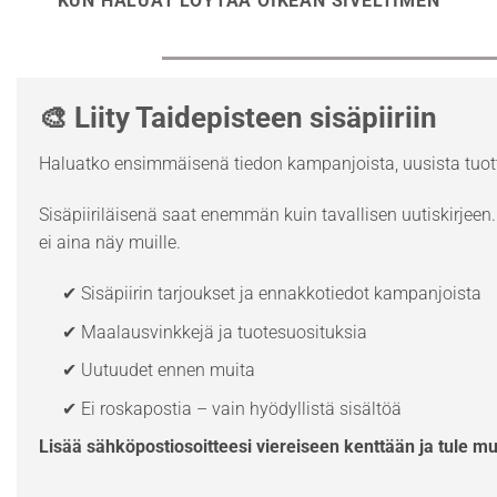
KUN HALUAT LÖYTÄÄ OIKEAN SIVELTIMEN
🎨 Liity Taidepisteen sisäpiiriin
Haluatko ensimmäisenä tiedon kampanjoista, uusista tuott
Sisäpiiriläisenä saat enemmän kuin tavallisen uutiskirjeen. 
ei aina näy muille.
✔ Sisäpiirin tarjoukset ja ennakkotiedot kampanjoista
✔ Maalausvinkkejä ja tuotesuosituksia
✔ Uutuudet ennen muita
✔ Ei roskapostia – vain hyödyllistä sisältöä
Lisää sähköpostiosoitteesi viereiseen kenttään ja tule m