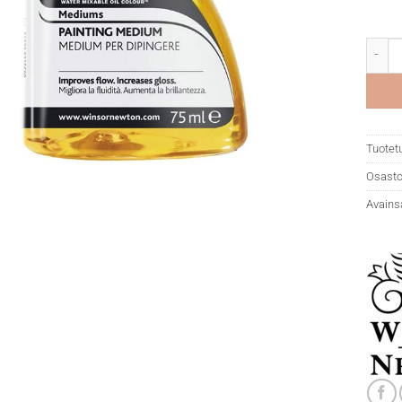
WN Art
Tuotet
Osasto
Avains