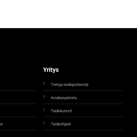
Yritys
Tietoja taidepisteestä
Asiakaspalvelu
Taidekurssit
ke
Taideohjeet