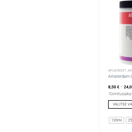
APUAINEET AK
Amsterdam 00
8,50
€
–
24,
Toimitusaika
VALITSE V
Tällä
tuotteella
120ml
2
on