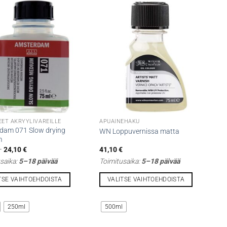
EET AKRYYLIVÄREILLE
APUAINEHAKU
dam 071 Slow drying
WN Loppuvernissa matta
m
Hintaluokka:
–
24,10
€
41,10
€
8,60 €
saika:
5–18 päivää
Toimitusaika:
5–18 päivää
-
24,10 €
TSE VAIHTOEHDOISTA
VALITSE VAIHTOEHDOISTA
Tällä
lla
tuotteella
250ml
500ml
on