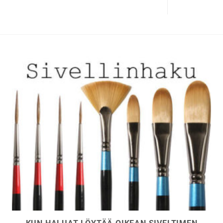
useampi
muunnelma.
Voit
tehdä
valinnat
tuotteen
sivulla.