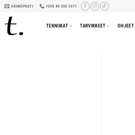
Skip
SÄHKÖPOSTI
+358 40 350 2371
to
content
TEKNIIKAT
TARVIKKEET
OHJEET 