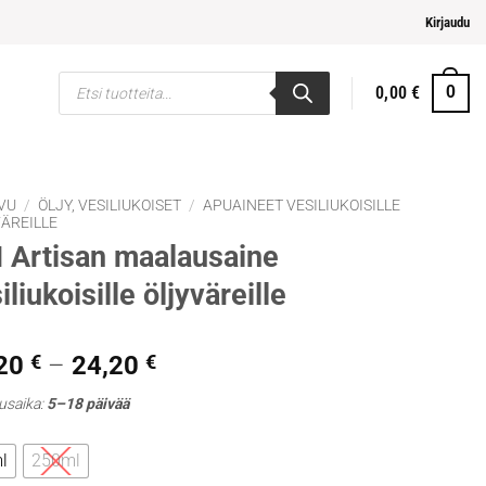
i ja helpompi maksaminen
Kirjaudu
Products
0,00
€
0
search
VU
/
ÖLJY, VESILIUKOISET
/
APUAINEET VESILIUKOISILLE
ÄREILLE
Artisan maalausaine
iliukoisille öljyväreille
Hintaluokka:
,20
€
–
24,20
€
13,20 €
usaika:
5–18 päivää
-
24,20 €
l
250ml