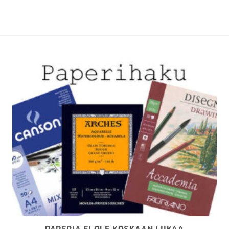
i
useampi
lma.
muunnelma.
Voit
tehdä
t
valinnat
n
tuotteen
sivulla.