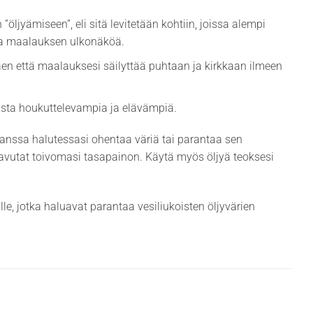
jyämiseen”, eli sitä levitetään kohtiin, joissa alempi
taa maalauksen ulkonäköä.
en että maalauksesi säilyttää puhtaan ja kirkkaan ilmeen
sista houkuttelevampia ja elävämpiä.
kanssa halutessasi ohentaa väriä tai parantaa sen
aavutat toivomasi tasapainon. Käytä myös öljyä teoksesi
le, jotka haluavat parantaa vesiliukoisten öljyvärien