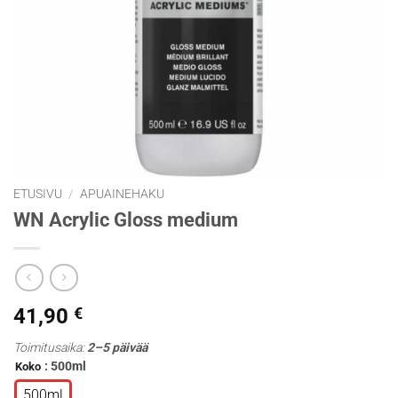
ETUSIVU
/
APUAINEHAKU
WN Acrylic Gloss medium
41,90
€
Toimitusaika:
2–5 päivää
: 500ml
Koko
500ml