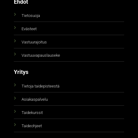
Ehdot
Tietosuoja
Evästeet
Vastuurajoitus
Vastuuvapauslauseke
Yritys
Tietoja taidepisteestä
Asiakaspalvelu
Taidekurssit
Taideohjeet