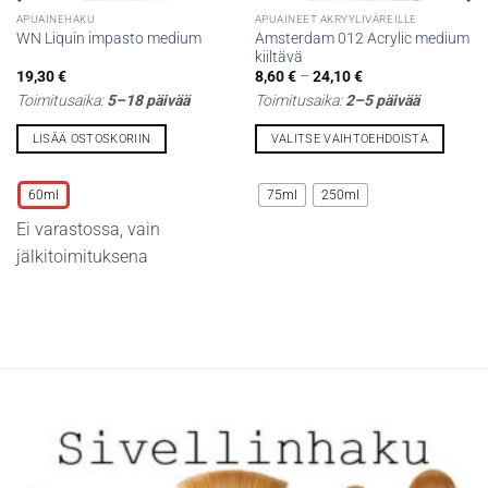
APUAINEHAKU
APUAINEET AKRYYLIVÄREILLE
Amsterdam 012 Acrylic medium
WN Liquin impasto medium
kiiltävä
Hintaluokka:
19,30
€
8,60
€
–
24,10
€
8,60 €
Toimitusaika:
5–18 päivää
Toimitusaika:
2–5 päivää
-
24,10 €
LISÄÄ OSTOSKORIIN
VALITSE VAIHTOEHDOISTA
Tällä
Tällä
tuotteella
tuotteella
60ml
75ml
250ml
on
on
Ei varastossa, vain
useampi
useampi
muunnelma.
muunnelma.
jälkitoimituksena
Voit
Voit
tehdä
tehdä
valinnat
valinnat
tuotteen
tuotteen
sivulla.
sivulla.