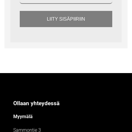
LIITY SISÄPIIRIIN
Ollaan yhteydessä
Myymälä
Sammontie 3