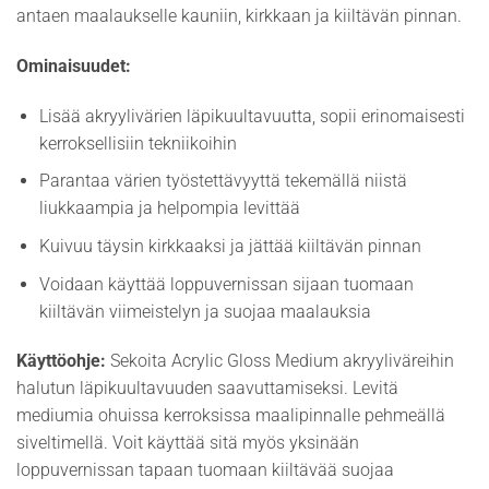
antaen maalaukselle kauniin, kirkkaan ja kiiltävän pinnan.
Ominaisuudet:
Lisää akryylivärien läpikuultavuutta, sopii erinomaisesti
kerroksellisiin tekniikoihin
Parantaa värien työstettävyyttä tekemällä niistä
liukkaampia ja helpompia levittää
Kuivuu täysin kirkkaaksi ja jättää kiiltävän pinnan
Voidaan käyttää loppuvernissan sijaan tuomaan
kiiltävän viimeistelyn ja suojaa maalauksia
Käyttöohje:
Sekoita Acrylic Gloss Medium akryyliväreihin
halutun läpikuultavuuden saavuttamiseksi. Levitä
mediumia ohuissa kerroksissa maalipinnalle pehmeällä
siveltimellä. Voit käyttää sitä myös yksinään
loppuvernissan tapaan tuomaan kiiltävää suojaa