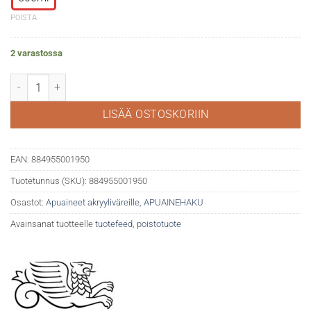
POISTA
2 varastossa
WN Acrylic Gloss medium määrä
LISÄÄ OSTOSKORIIN
EAN:
884955001950
Tuotetunnus (SKU):
884955001950
Osastot:
Apuaineet akryyliväreille
,
APUAINEHAKU
Avainsanat tuotteelle
tuotefeed
,
poistotuote