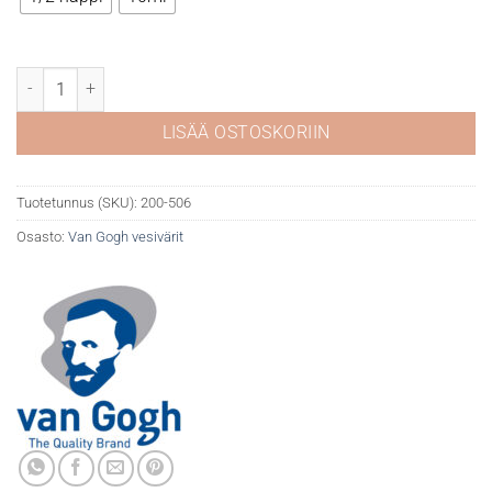
VG akvarelli 506 Ultramarine Deep määrä
LISÄÄ OSTOSKORIIN
Tuotetunnus (SKU):
200-506
Osasto:
Van Gogh vesivärit