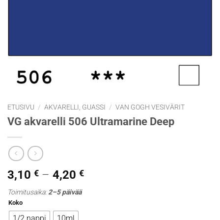
ETUSIVU
/
AKVARELLI, GUASSI
/
VAN GOGH VESIVÄRIT
VG akvarelli 506 Ultramarine Deep
Hintaluokka:
3,10
€
–
4,20
€
3,10 €
Toimitusaika:
2–5 päivää
-
Koko
4,20 €
1/2 nappi
10ml