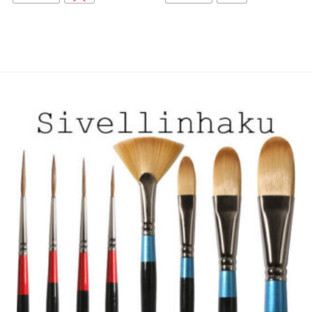
on
on
useampi
useampi
muunnelma.
muunnelma.
Voit
Voit
tehdä
tehdä
valinnat
valinnat
tuotteen
tuotteen
sivulla.
sivulla.