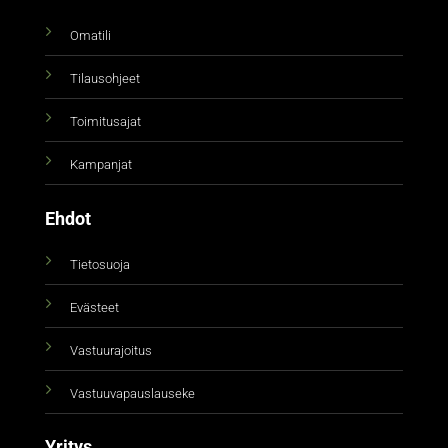
Omatili
Tilausohjeet
Toimitusajat
Kampanjat
Ehdot
Tietosuoja
Evästeet
Vastuurajoitus
Vastuuvapauslauseke
Yritys