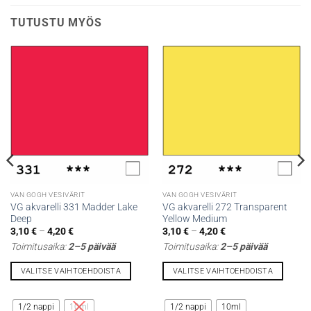
TUTUSTU MYÖS
VAN GOGH VESIVÄRIT
VAN GOGH VESIVÄRIT
VG akvarelli 331 Madder Lake
VG akvarelli 272 Transparent
Deep
Yellow Medium
Hintaluokka:
Hintaluokka:
3,10
€
–
4,20
€
3,10
€
–
4,20
€
3,10 €
3,10 €
Toimitusaika:
2–5 päivää
Toimitusaika:
2–5 päivää
-
-
4,20 €
4,20 €
VALITSE VAIHTOEHDOISTA
VALITSE VAIHTOEHDOISTA
Tällä
Tällä
tuotteella
tuotteella
1/2 nappi
10ml
1/2 nappi
10ml