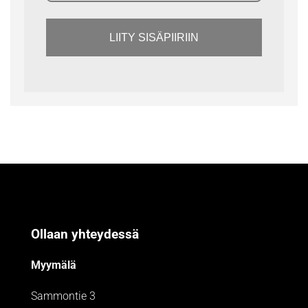
LIITY SISÄPIIRIIN
Ollaan yhteydessä
Myymälä
Sammontie 3