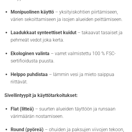
Monipuolinen käyttö
– yksityiskohtien piirtämiseen,
värien sekoittamiseen ja isojen alueiden peittämiseen.
Laadukkaat synteettiset kuidut
– takaavat tasaiset ja
pehmeät vedot joka kerta.
Ekologinen valinta
– varret valmistettu 100 % FSC-
sertifioidusta puusta.
Helppo puhdistaa
– lämmin vesi ja mieto saippua
riittävät.
Sivellintyypit ja käyttötarkoitukset:
Flat (litteä)
– suurten alueiden täyttöön ja runsaan
värimäärän nostamiseen.
Round (pyöreä)
– ohuiden ja paksujen viivojen tekoon,