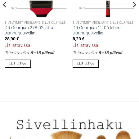
SIVELTIMET VESILIUKOISILLE ÖLJYILLE
SIVELTIMET VESILIUKOISILLE ÖLJYILLE
DR Georgian 278-02 latta
DR Georgian 12-06 filbert
sianharjasivellin
sianharjasivellin
28,90
€
8,20
€
Ei tilattavissa
Ei tilattavissa
Toimitusaika:
5–18 päivää
Toimitusaika:
5–18 päivää
LUE LISÄÄ
LUE LISÄÄ