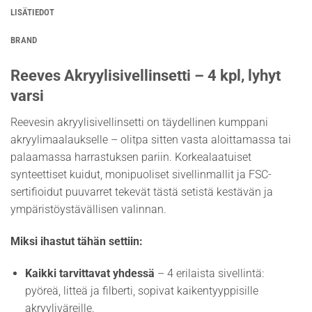
LISÄTIEDOT
BRAND
Reeves Akryylisivellinsetti – 4 kpl, lyhyt
varsi
Reevesin akryylisivellinsetti on täydellinen kumppani
akryylimaalaukselle – olitpa sitten vasta aloittamassa tai
palaamassa harrastuksen pariin. Korkealaatuiset
synteettiset kuidut, monipuoliset sivellinmallit ja FSC-
sertifioidut puuvarret tekevät tästä setistä kestävän ja
ympäristöystävällisen valinnan.
Miksi ihastut tähän settiin:
Kaikki tarvittavat yhdessä
– 4 erilaista sivellintä:
pyöreä, litteä ja filberti, sopivat kaikentyyppisille
akryyliväreille.