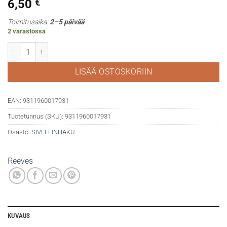
6,50
€
Toimitusaika:
2–5 päivää
2 varastossa
Reeves siveltimet akryyliväreille 4kpl määrä
LISÄÄ OSTOSKORIIN
EAN:
9311960017931
Tuotetunnus (SKU):
9311960017931
Osasto:
SIVELLINHAKU
Reeves
KUVAUS