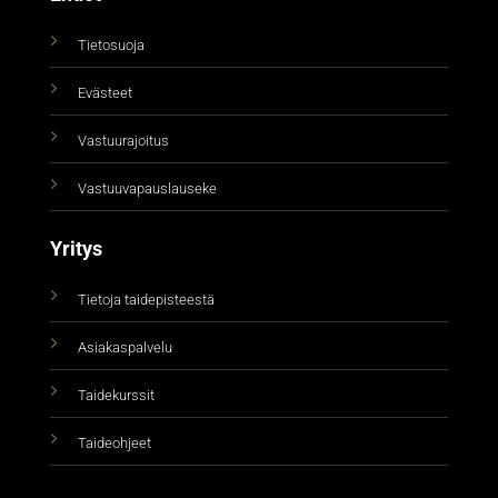
Tietosuoja
Evästeet
Vastuurajoitus
Vastuuvapauslauseke
Yritys
Tietoja taidepisteestä
Asiakaspalvelu
Taidekurssit
Taideohjeet