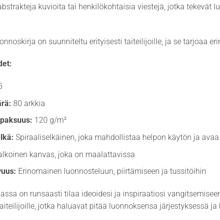
bstrakteja kuvioita tai henkilökohtaisia viestejä, jotka tekevät l
nnoskirja on suunniteltu erityisesti taiteilijoille, ja se tarjoaa e
et:
5
rä:
80 arkkia
 paksuus:
120 g/m²
lkä:
Spiraaliselkäinen, joka mahdollistaa helpon käytön ja avaa 
lkoinen kanvas, joka on maalattavissa
vuus:
Erinomainen luonnosteluun, piirtämiseen ja tussitöihin
assa on runsaasti tilaa ideoidesi ja inspiraatiosi vangitsemise
iteilijoille, jotka haluavat pitää luonnoksensa järjestyksessä ja