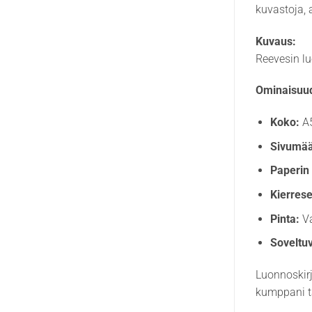
kuvastoja, a
Kuvaus:
Reevesin luo
Ominaisuud
Koko:
A
Sivumää
Paperin
Kierrese
Pinta:
Va
Soveltu
Luonnoskirj
kumppani ta