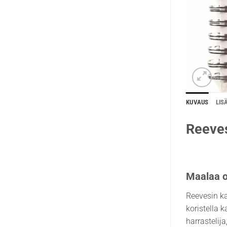
KUVAUS
LIS
Reeves
Maalaa o
Reevesin ka
koristella 
harrastelij