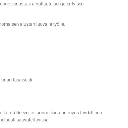
uonnoskirjastasi ainutlaatuisen ja erityisen.
rinomaisen alustan luovalle työlle.
kirjan tasaisesti
en. Tämä Reevesin luonnoskirja on myös täydellinen
 helposti saavutettavissa.