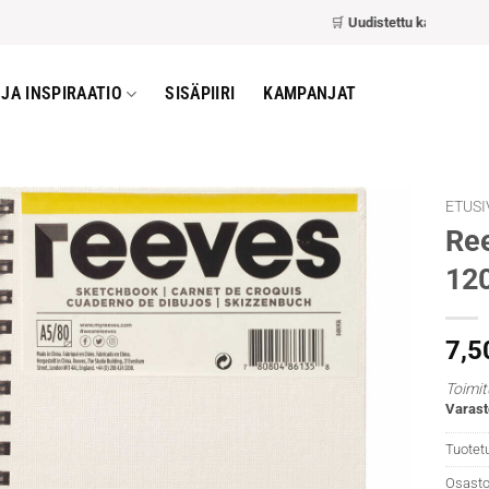
🛒
Uudistettu kassa
– nopeamp
JA INSPIRAATIO
SISÄPIIRI
KAMPANJAT
ETUSI
Ree
120
7,5
Toimit
Varast
Tuotet
Osasto