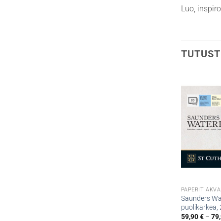
Luo, inspiro
TUTUST
PAPERIT AKVA
Saunders Wa
puolikarkea, 
59,90
€
–
79