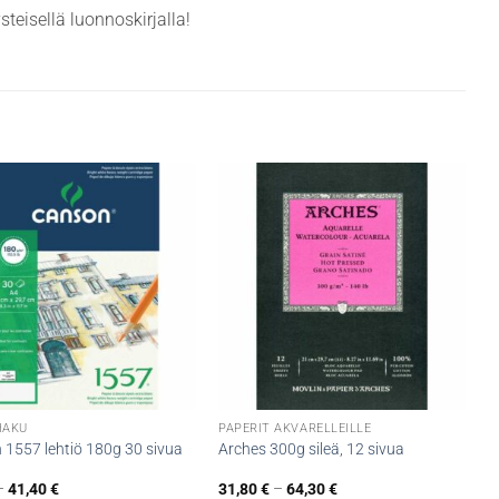
steisellä luonnoskirjalla!
HAKU
PAPERIT AKVARELLEILLE
 1557 lehtiö 180g 30 sivua
Arches 300g sileä, 12 sivua
Hintaluokka:
Hintaluokka:
–
41,40
€
31,80
€
–
64,30
€