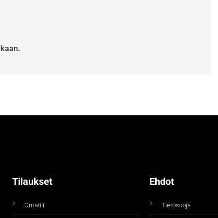
ukaan.
Tilaukset
Ehdot
Omatili
Tietosuoja