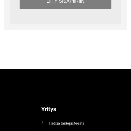
LIITY SISÄPIIRIIN
Yritys
Tietoja taidepisteestä