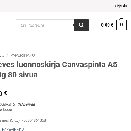
i ja helpompi maksaminen
Kirjaudu
Products
0,00
€
0
search
VU
/
PAPERIHAKU
ves luonnoskirja Canvaspinta A5
g 80 sivua
0
€
usaika:
5–18 päivää
o loppu
unnus (SKU):
780804861358
:
PAPERIHAKU