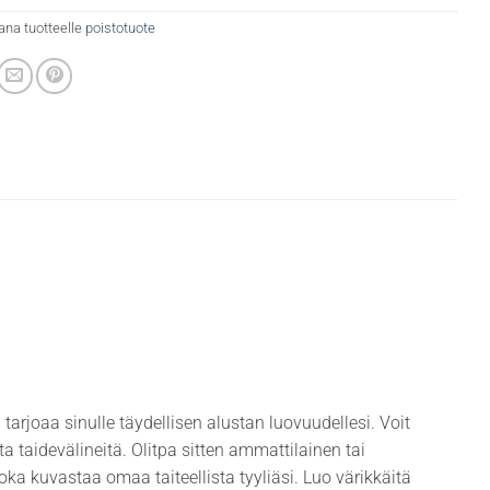
ana tuotteelle
poistotuote
arjoaa sinulle täydellisen alustan luovuudellesi. Voit
a taidevälineitä. Olitpa sitten ammattilainen tai
oka kuvastaa omaa taiteellista tyyliäsi. Luo värikkäitä