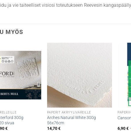
idu ja vie taiteelliset visiosi toteutukseen Reevesin kangaspäälly
U MYÖS
RELLEILLE
PAPERIT AKRYYLIVÄREILLE
PAPERI
terford 300g
Arches Natural White 300g
Canson
20 sivua
56x76cm
Hintaluokka:
,90
€
14,70
€
6,90
€