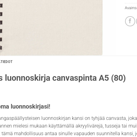
Avains
ÄTIEDOT
 luonnoskirja canvaspinta A5 (80)
ma luonnoskirjasi!
ngaspäällysteisen luonnoskirjan kansi on tyhjää canvasta, joka t
kannen mielesi mukaan käyttämällä akryylivärejä, tusseja tai muit
a, tämä mahdollisuus antaa sinulle vapauden suunnitella kansi, j