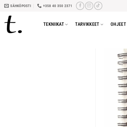
Skip
SÄHKÖPOSTI
+358 40 350 2371
to
content
TEKNIIKAT
TARVIKKEET
OHJEET 