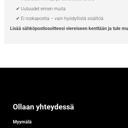
✔ Uutuudet ennen muita
✔ Ei roskapostia – vain hyödyllistä sisältöä
Lisää sähköpostiosoitteesi viereiseen kenttään ja tule m
Ollaan yhteydessä
Myymälä