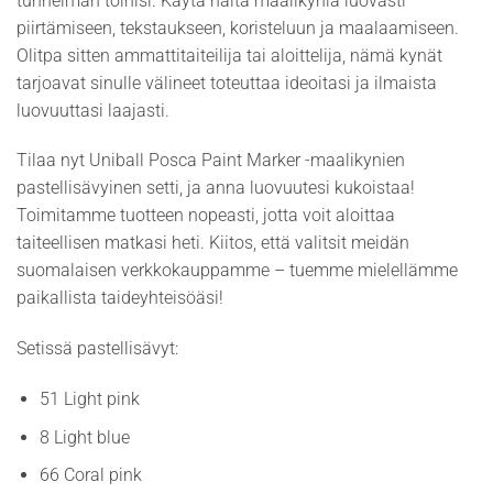
tunnelman töihisi. Käytä näitä maalikyniä luovasti
piirtämiseen, tekstaukseen, koristeluun ja maalaamiseen.
Olitpa sitten ammattitaiteilija tai aloittelija, nämä kynät
tarjoavat sinulle välineet toteuttaa ideoitasi ja ilmaista
luovuuttasi laajasti.
Tilaa nyt Uniball Posca Paint Marker -maalikynien
pastellisävyinen setti, ja anna luovuutesi kukoistaa!
Toimitamme tuotteen nopeasti, jotta voit aloittaa
taiteellisen matkasi heti. Kiitos, että valitsit meidän
suomalaisen verkkokauppamme – tuemme mielellämme
paikallista taideyhteisöäsi!
Setissä pastellisävyt:
51 Light pink
8 Light blue
66 Coral pink