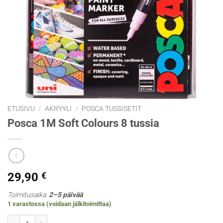
ETUSIVU
/
AKRYYLI
/
POSCA TUSSISETIT
Posca 1M Soft Colours 8 tussia
29,90
€
Toimitusaika:
2–5 päivää
1 varastossa (voidaan jälkitoimittaa)
Posca 1M Soft Colours 8 tussia määrä