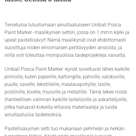
Tervetuloa tutustumaan ainutlaatuiseen Uniball Posca
Paint Marker -maalikynien settiin, jossa on 1 mm:n kärki ja
upeat pastellisävyt! Nämä maalikynät ovat ehdottomasti
suosittuja niiden erinomaisen peittävyyden ansiosta, ja
niillä voit toteuttaa monipuolisia taideprojekteja vaivatta.
Uniball Posca Paint Marker -kynät soveltuvat lähes kaikille
pinnoille, kuten paperille, kartongille, pahville, valokuville,
puulle, savelle, tekstiileille, maalauspohjille, lasille,
posliinille, kivelle, muoville ja metallille. Tämä tekee niistä
ihanteellisen valinnan kaikille taiteilijoille ja askartelijoille,
jotka haluavat kokeilla erilaisia materiaaleja ja luoda
ainutlaatuisia taideteoksia.
Pastellisävyinen setti tuo mukanaan pehmeän ja herkän