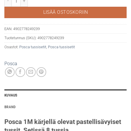
LISÄÄ OSTOSKORIIN
EAN:
4902778249239
Tuotetunnus (SKU):
4902778249239
Osastot:
Posca tussisetit
,
Posca tussisetit
Posca
KUVAUS
BRAND
Posca 1M kärjellä olevat pastellisävyiset
tussit. Setissä 8 tussia