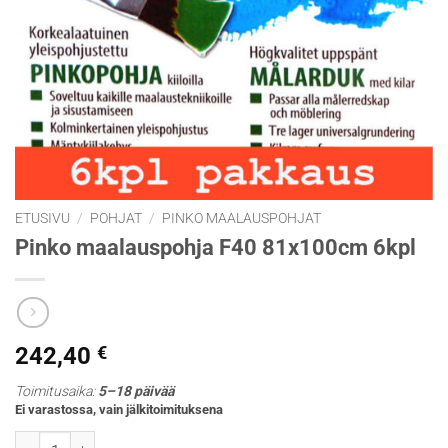
ETUSIVU
/
POHJAT
/
PINKO MAALAUSPOHJAT
Pinko maalauspohja F40 81x100cm 6kpl
242,40
€
Toimitusaika:
5–18 päivää
Ei varastossa, vain jälkitoimituksena
Pinko maalauspohja F40 81x100cm 6kpl määrä