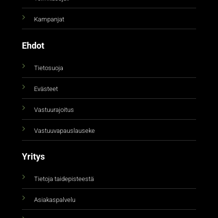
Kampanjat
Ehdot
Tietosuoja
Evästeet
Vastuurajoitus
Vastuuvapauslauseke
Yritys
Tietoja taidepisteestä
Asiakaspalvelu