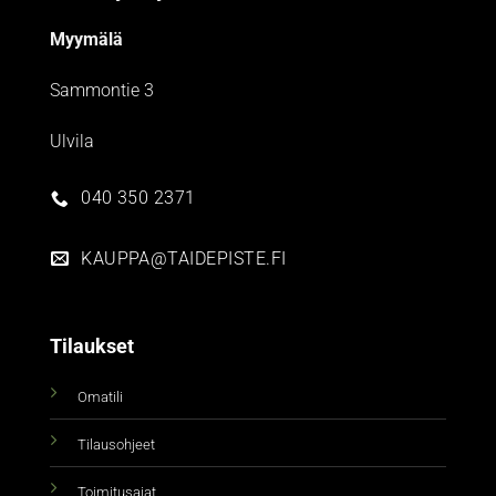
Myymälä
Sammontie 3
Ulvila
040 350 2371
KAUPPA@TAIDEPISTE.FI
Tilaukset
Omatili
Tilausohjeet
Toimitusajat