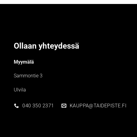
Ollaan yhteydessä
Myymälä
Sammontie 3
Ulvila
040 350 2371
KAUPPA@TAIDEPISTE.FI