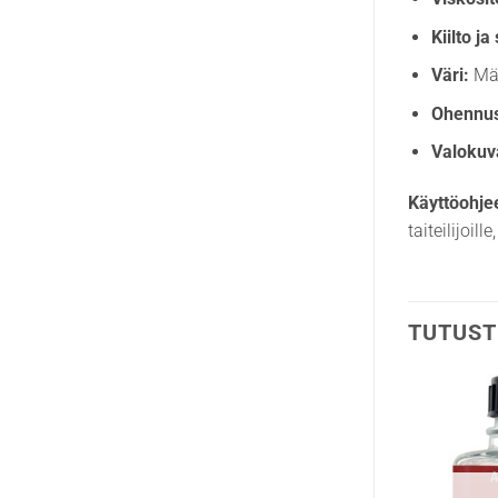
Kiilto ja
Väri:
Mär
Ohennu
Valokuva
Käyttöohje
taiteilijoil
TUTUST