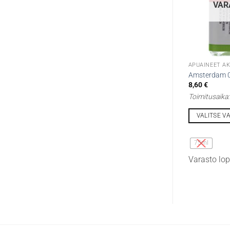
VAR
APUAINEET AK
Amsterdam 07
8,60
€
Toimitusaika
VALITSE V
Tällä
tuotteella
75ml
on
Varasto lo
useampi
muunnelma.
Voit
tehdä
valinnat
tuotteen