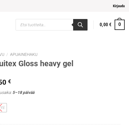
elpompi maksaminen
Kirjaudu
Products
0,00
€
0
search
VU
/
APUAINEHAKU
uitex Gloss heavy gel
,50
€
usaika:
5–18 päivää
ml