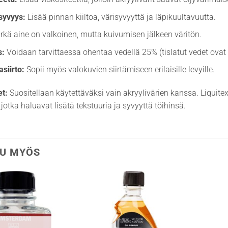
 syvyys:
Lisää pinnan kiiltoa, värisyvyyttä ja läpikuultavuutta.
kä aine on valkoinen, mutta kuivumisen jälkeen väritön.
s:
Voidaan tarvittaessa ohentaa vedellä 25% (tislatut vedet ovat 
siirto:
Sopii myös valokuvien siirtämiseen erilaisille levyille.
et:
Suositellaan käytettäväksi vain akryylivärien kanssa. Liquit
le, jotka haluavat lisätä tekstuuria ja syvyyttä töihinsä.
U MYÖS