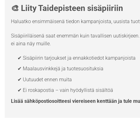
🎨 Liity Taidepisteen sisäpiiriin
Haluatko ensimmäisenä tiedon kampanjoista, uusista tuott
Sisäpiiriläisenä saat enemmän kuin tavallisen uutiskirjeen. 
ei aina näy muille.
✔ Sisäpiirin tarjoukset ja ennakkotiedot kampanjoista
✔ Maalausvinkkejä ja tuotesuosituksia
✔ Uutuudet ennen muita
✔ Ei roskapostia – vain hyödyllistä sisältöä
Lisää sähköpostiosoitteesi viereiseen kenttään ja tule m