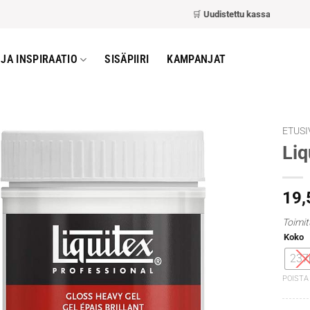
🛒
Uudistettu kassa
– nopeampi ja h
JA INSPIRAATIO
SISÄPIIRI
KAMPANJAT
ETUSI
Liq
19
Toimit
Koko
237
POISTA