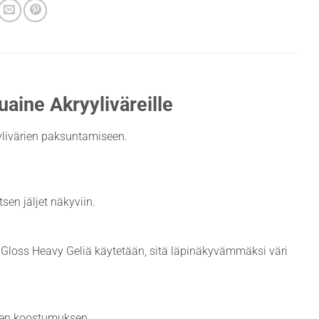
aine Akryyliväreille
ylivärien paksuntamiseen.
sen jäljet näkyviin.
Gloss Heavy Geliä käytetään, sitä läpinäkyvämmäksi väri
äisen koostumuksen.