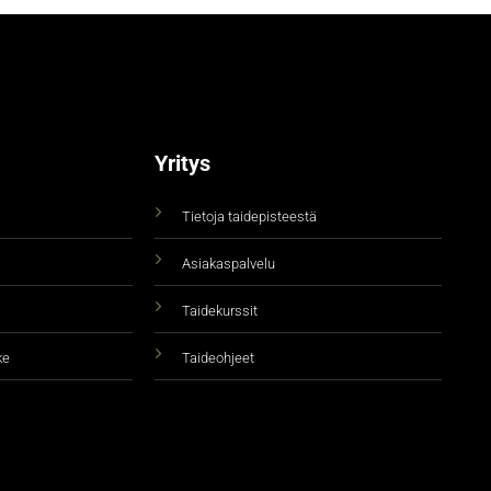
Yritys
Tietoja taidepisteestä
Asiakaspalvelu
Taidekurssit
ke
Taideohjeet