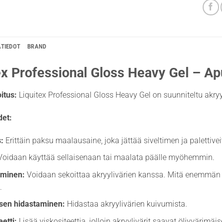
ÄTIEDOT
BRAND
ex Professional Gloss Heavy Gel – Apu
itus:
Liquitex Professional Gloss Heavy Gel on suunniteltu akry
et:
:
Erittäin paksu maalausaine, joka jättää siveltimen ja palettiveit
oidaan käyttää sellaisenaan tai maalata päälle myöhemmin.
aminen:
Voidaan sekoittaa akryylivärien kanssa. Mitä enemmän 
.
sen hidastaminen:
Hidastaa akryylivärien kuivumista.
eetti:
Lisää viskositeettia, jolloin akryylivärit saavat öljyvärim