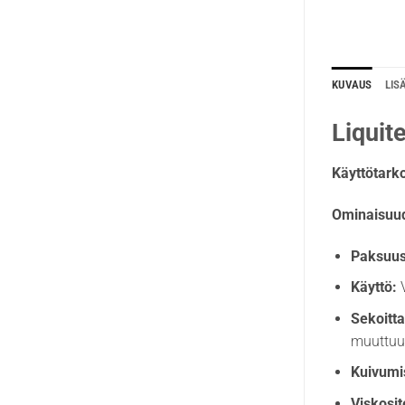
KUVAUS
LIS
Liquit
Käyttötarko
Ominaisuud
Paksuus
Käyttö:
V
Sekoitt
muuttuu
Kuivumi
Viskosit