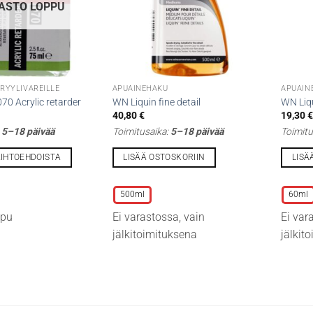
ASTO LOPPU
RYYLIVÄREILLE
APUAINEHAKU
APUAIN
0 Acrylic retarder
WN Liquin fine detail
WN Liq
40,80
€
19,30
:
5–18 päivää
Toimitusaika:
5–18 päivää
Toimitu
AIHTOEHDOISTA
LISÄÄ OSTOSKORIIN
LISÄ
Tällä
Tällä
tuotteella
tuottee
500ml
60ml
on
on
ppu
Ei varastossa, vain
Ei var
useampi
useamp
jälkitoimituksena
jälkit
muunnelma.
muunne
Voit
Voit
tehdä
tehdä
valinnat
valinna
tuotteen
tuottee