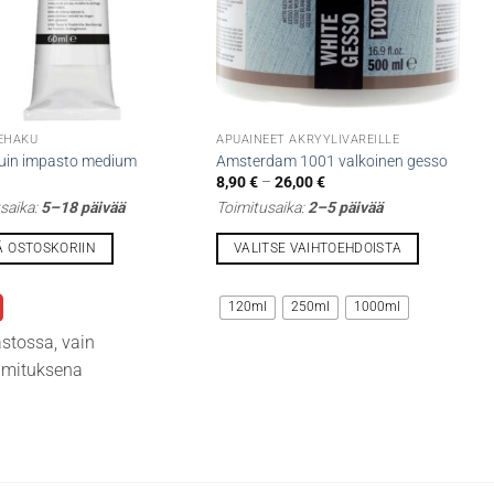
EHAKU
APUAINEET AKRYYLIVÄREILLE
uin impasto medium
Amsterdam 1001 valkoinen gesso
Hintaluokka:
€
8,90
€
–
26,00
€
8,90 €
saika:
5–18 päivää
Toimitusaika:
2–5 päivää
-
26,00 €
Ä OSTOSKORIIN
VALITSE VAIHTOEHDOISTA
Tällä
lla
tuotteella
120ml
250ml
1000ml
on
astossa, vain
i
useampi
oimituksena
lma.
muunnelma.
Voit
tehdä
t
valinnat
n
tuotteen