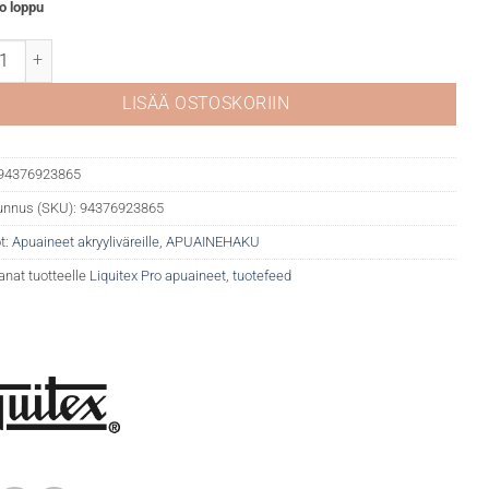
o loppu
ex Gloss heavy gel määrä
LISÄÄ OSTOSKORIIN
94376923865
unnus (SKU):
94376923865
t:
Apuaineet akryyliväreille
,
APUAINEHAKU
anat tuotteelle
Liquitex Pro apuaineet
,
tuotefeed