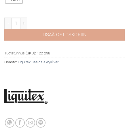
Liquitex Basics 238 Iridescent White määrä
LISÄÄ OSTOSKORIIN
Tuotetunnus (SKU):
122-238
Osasto:
Liquitex Basics akryyliväri