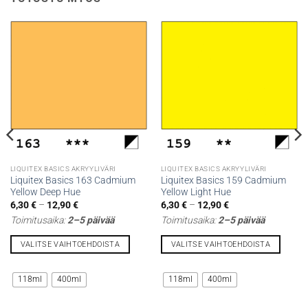
LIQUITEX BASICS AKRYYLIVÄRI
LIQUITEX BASICS AKRYYLIVÄRI
Liquitex Basics 163 Cadmium
Liquitex Basics 159 Cadmium
Yellow Deep Hue
Yellow Light Hue
Hintaluokka:
Hintaluokka:
6,30
€
–
12,90
€
6,30
€
–
12,90
€
6,30 €
6,30 €
Toimitusaika:
2–5 päivää
Toimitusaika:
2–5 päivää
-
-
12,90 €
12,90 €
VALITSE VAIHTOEHDOISTA
VALITSE VAIHTOEHDOISTA
Tällä
Tällä
tuotteella
tuotteella
118ml
400ml
118ml
400ml
on
on
useampi
useampi