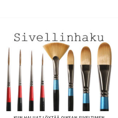
muunnelma.
muunnelma.
Voit
Voit
tehdä
tehdä
valinnat
valinnat
tuotteen
tuotteen
sivulla.
sivulla.
KUN HALUAT LÖYTÄÄ OIKEAN SIVELTIMEN