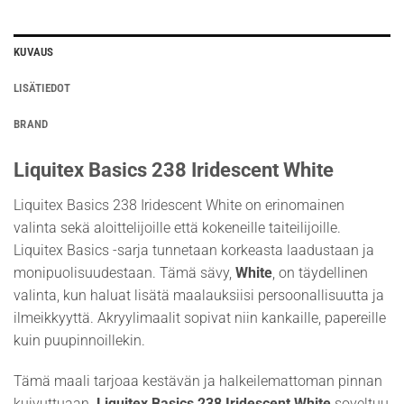
KUVAUS
LISÄTIEDOT
BRAND
Liquitex Basics 238 Iridescent White
Liquitex Basics 238 Iridescent White on erinomainen
valinta sekä aloittelijoille että kokeneille taiteilijoille.
Liquitex Basics -sarja tunnetaan korkeasta laadustaan ja
monipuolisuudestaan. Tämä sävy,
White
, on täydellinen
valinta, kun haluat lisätä maalauksiisi persoonallisuutta ja
ilmeikkyyttä. Akryylimaalit sopivat niin kankaille, papereille
kuin puupinnoillekin.
Tämä maali tarjoaa kestävän ja halkeilemattoman pinnan
kuivuttuaan.
Liquitex Basics 238 Iridescent White
soveltuu