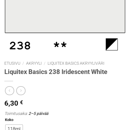
ETUSIVU
/
AKRYYLI
/
LIQUITEX BASICS AKRYYLIVÄRI
Liquitex Basics 238 Iridescent White
6,30
€
Toimitusaika:
2–5 päivää
Koko
118ml