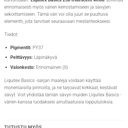
erinomaisesti myös värien kerrostamiseen ja sävyjen
sekoittamiseen. Tämä väri voi olla juuri se puuttuva
elementti, jota tarvitset seuraavaan mestariteokseesi.
Tiedot:
Pigmentit:
PY37
Peittävyys:
Läpinäkyvä
Valonkesto:
Erinomainen (II)
Liquitex Basics -sarjan maaleja voidaan käyttää
monenlaisilla pinnoilla, ja ne tarjoavat kirkkaat, kestävät
sävyt. Voit yhdistää tämän sävyn muiden Liquitex Basics -
värien kanssa luodaksesi ainutlaatuisia lopputuloksia.
TUTUSTU MYÖS