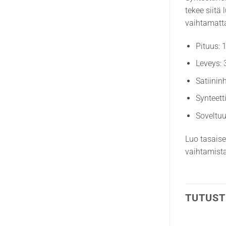
tekee siitä
vaihtamatt
Pituus: 
Leveys:
Satiinin
Synteett
Soveltuu
Luo tasaise
vaihtamista
TUTUST