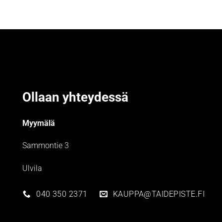
Ollaan yhteydessä
Myymälä
Sammontie 3
Ulvila
040 350 2371
KAUPPA@TAIDEPISTE.FI