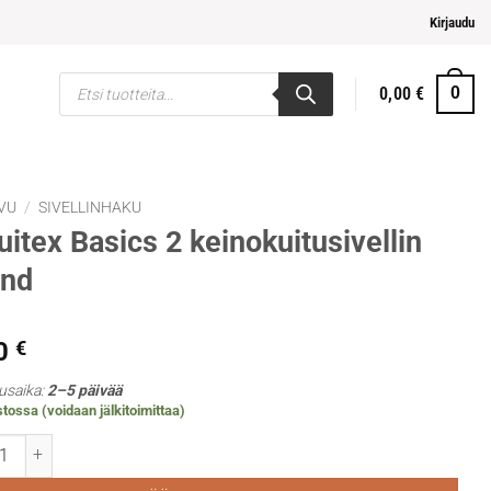
pi ja helpompi maksaminen
Kirjaudu
Products
0,00
€
0
search
VU
/
SIVELLINHAKU
uitex Basics 2 keinokuitusivellin
und
0
€
usaika:
2–5 päivää
tossa (voidaan jälkitoimittaa)
ex Basics 2 keinokuitusivellin round määrä