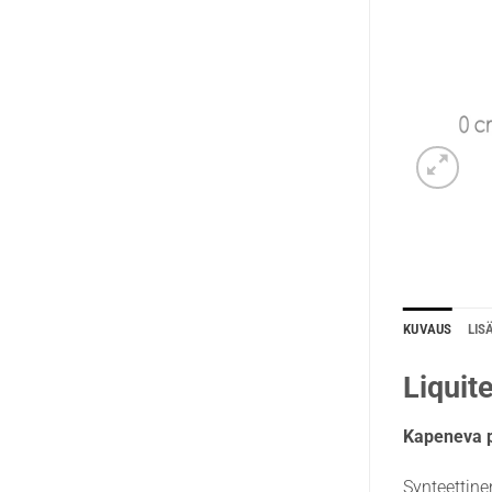
KUVAUS
LIS
Liquit
Kapeneva py
Synteettine