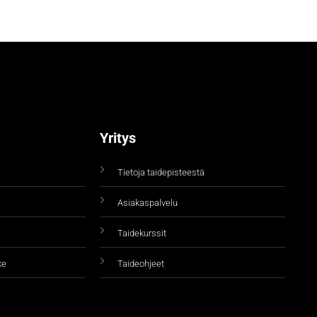
Yritys
Tietoja taidepisteestä
Asiakaspalvelu
Taidekurssit
ke
Taideohjeet