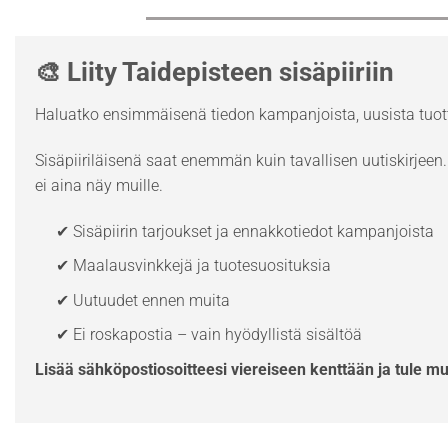
🎨 Liity Taidepisteen sisäpiiriin
Haluatko ensimmäisenä tiedon kampanjoista, uusista tuott
Sisäpiiriläisenä saat enemmän kuin tavallisen uutiskirjeen. 
ei aina näy muille.
✔ Sisäpiirin tarjoukset ja ennakkotiedot kampanjoista
✔ Maalausvinkkejä ja tuotesuosituksia
✔ Uutuudet ennen muita
✔ Ei roskapostia – vain hyödyllistä sisältöä
Lisää sähköpostiosoitteesi viereiseen kenttään ja tule m