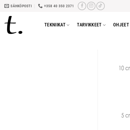
Skip
SÄHKÖPOSTI
+358 40 350 2371
to
content
TEKNIIKAT
TARVIKKEET
OHJEET 