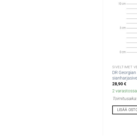
SIVELTIMET VE
DR Georgian 1
sianharjasive
28,90
€
2 varastossa 
Toimitusaika
LISÄÄ OST