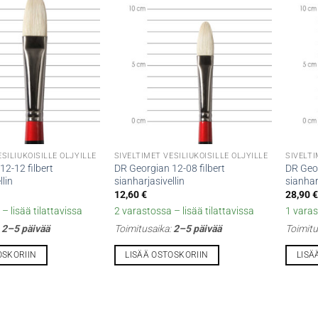
SILIUKOISILLE ÖLJYILLE
SIVELTIMET VESILIUKOISILLE ÖLJYILLE
SIVELTI
2-12 filbert
DR Georgian 12-08 filbert
DR Geor
llin
sianharjasivellin
sianhar
12,60
€
28,90
– lisää tilattavissa
2 varastossa – lisää tilattavissa
1 varas
:
2–5 päivää
Toimitusaika:
2–5 päivää
Toimitu
OSKORIIN
LISÄÄ OSTOSKORIIN
LISÄ