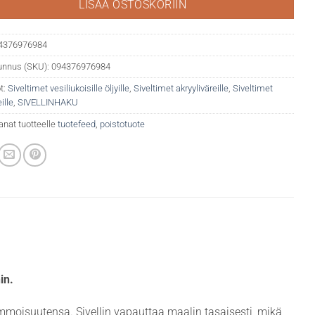
LISÄÄ OSTOSKORIIN
4376976984
unnus (SKU):
094376976984
t:
Siveltimet vesiliukoisille öljyille
,
Siveltimet akryyliväreille
,
Siveltimet
ille
,
SIVELLINHAKU
anat tuotteelle
tuotefeed
,
poistotuote
in.
mmoisuutensa. Sivellin vapauttaa maalin tasaisesti, mikä