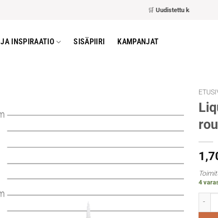
🛒
Uudistettu kassa
– nopeam
JA INSPIRAATIO
SISÄPIIRI
KAMPANJAT
ETUSI
Liq
ro
1,7
Toimit
4 varas
Liquit