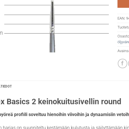
EAN:
9
Tuotet
Osasto
öljyväre
Avains
ÄTIEDOT
ex Basics 2 keinokuitusivellin round
öreä profiili soveltuu hienoihin viivoihin ja dynaamisiin vetoih
n harjas on suunniteltu kestämään kulutusta ja säilyttämään ki