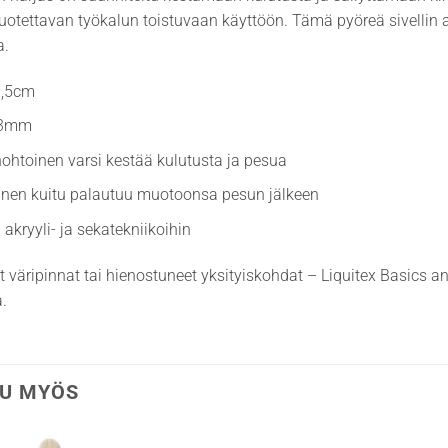
 luotettavan työkalun toistuvaan käyttöön. Tämä pyöreä sivellin 
a.
1,5cm
 3mm
hohtoinen varsi kestää kulutusta ja pesua
inen kuitu palautuu muotoonsa pesun jälkeen
 akryyli- ja sekatekniikoihin
t väripinnat tai hienostuneet yksityiskohdat – Liquitex Basics
.
U MYÖS