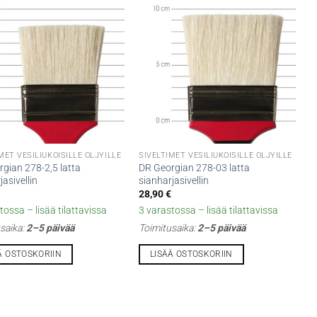
MET VESILIUKOISILLE ÖLJYILLE
SIVELTIMET VESILIUKOISILLE ÖLJYILLE
gian 278-2,5 latta
DR Georgian 278-03 latta
jasivellin
sianharjasivellin
€
28,90
€
tossa – lisää tilattavissa
3 varastossa – lisää tilattavissa
saika:
2–5 päivää
Toimitusaika:
2–5 päivää
Ä OSTOSKORIIN
LISÄÄ OSTOSKORIIN