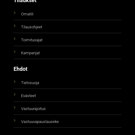
Tilaukset
Omatili
Tilausohjeet
Toimitusajat
Kampanjat
Ehdot
Tietosuoja
Evästeet
Vastuurajoitus
Vastuuvapauslauseke