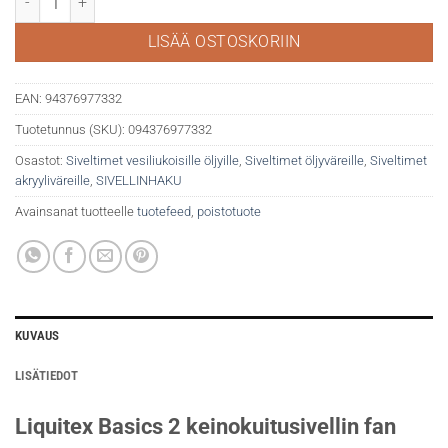
LISÄÄ OSTOSKORIIN
EAN:
94376977332
Tuotetunnus (SKU):
094376977332
Osastot:
Siveltimet vesiliukoisille öljyille
,
Siveltimet öljyväreille
,
Siveltimet
akryyliväreille
,
SIVELLINHAKU
Avainsanat tuotteelle
tuotefeed
,
poistotuote
KUVAUS
LISÄTIEDOT
Liquitex Basics 2 keinokuitusivellin fan