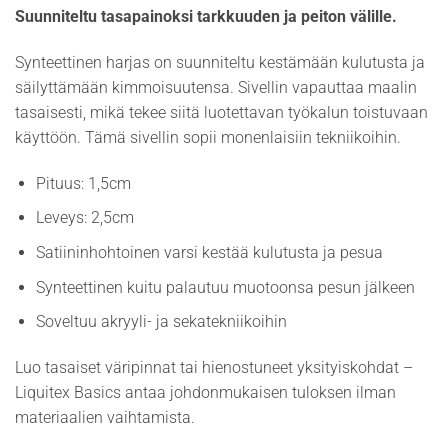
Suunniteltu tasapainoksi tarkkuuden ja peiton välille.
Synteettinen harjas on suunniteltu kestämään kulutusta ja
säilyttämään kimmoisuutensa. Sivellin vapauttaa maalin
tasaisesti, mikä tekee siitä luotettavan työkalun toistuvaan
käyttöön. Tämä sivellin sopii monenlaisiin tekniikoihin.
Pituus: 1,5cm
Leveys: 2,5cm
Satiininhohtoinen varsi kestää kulutusta ja pesua
Synteettinen kuitu palautuu muotoonsa pesun jälkeen
Soveltuu akryyli- ja sekatekniikoihin
Luo tasaiset väripinnat tai hienostuneet yksityiskohdat –
Liquitex Basics antaa johdonmukaisen tuloksen ilman
materiaalien vaihtamista.