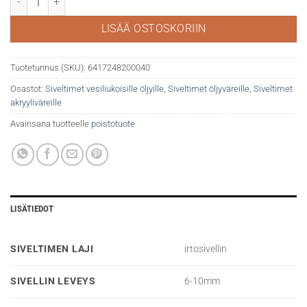
LISÄÄ OSTOSKORIIN
Tuotetunnus (SKU):
6417248200040
Osastot:
Siveltimet vesiliukoisille öljyille
,
Siveltimet öljyväreille
,
Siveltimet
akryyliväreille
Avainsana tuotteelle
poistotuote
LISÄTIEDOT
SIVELTIMEN LAJI
irtosivellin
SIVELLIN LEVEYS
6-10mm