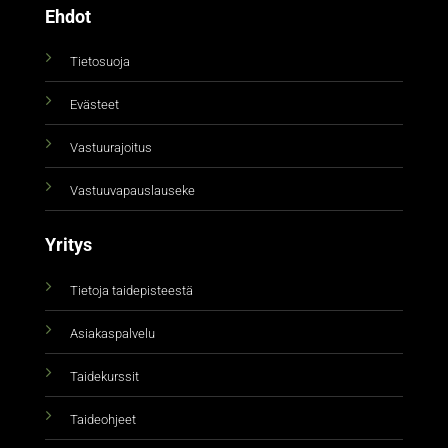
Ehdot
Tietosuoja
Evästeet
Vastuurajoitus
Vastuuvapauslauseke
Yritys
Tietoja taidepisteestä
Asiakaspalvelu
Taidekurssit
Taideohjeet