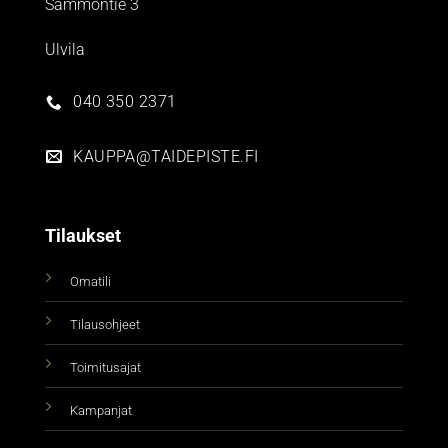
Sammontie 3
Ulvila
040 350 2371
KAUPPA@TAIDEPISTE.FI
Tilaukset
Omatili
Tilausohjeet
Toimitusajat
Kampanjat