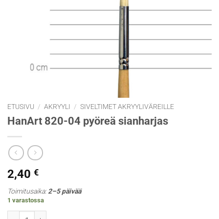
ETUSIVU
/
AKRYYLI
/
SIVELTIMET AKRYYLIVÄREILLE
HanArt 820-04 pyöreä sianharjas
2,40
€
Toimitusaika:
2–5 päivää
1 varastossa
HanArt 820-04 pyöreä sianharjas määrä