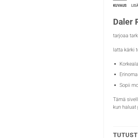
KUVAUS
LIS
Daler 
tarjoaa tark
latta kärki 
Korkeala
Erinoma
Sopii mo
Tämä sivell
kun haluat 
TUTUST