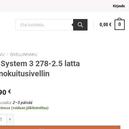
pi ja helpompi maksaminen
Kirjaudu
Products
0,00
€
0
search
VU
/
SIVELLINHAKU
System 3 278-2.5 latta
nokuitusivellin
,90
€
usaika:
2–5 päivää
tossa (voidaan jälkitoimittaa)
tem 3 278-2.5 latta keinokuitusivellin määrä