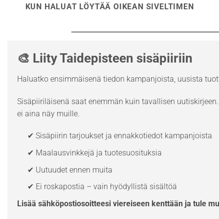
KUN HALUAT LÖYTÄÄ OIKEAN SIVELTIMEN
🎨 Liity Taidepisteen sisäpiiriin
Haluatko ensimmäisenä tiedon kampanjoista, uusista tuott
Sisäpiiriläisenä saat enemmän kuin tavallisen uutiskirjeen. 
ei aina näy muille.
✔ Sisäpiirin tarjoukset ja ennakkotiedot kampanjoista
✔ Maalausvinkkejä ja tuotesuosituksia
✔ Uutuudet ennen muita
✔ Ei roskapostia – vain hyödyllistä sisältöä
Lisää sähköpostiosoitteesi viereiseen kenttään ja tule m