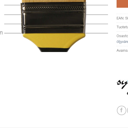
EAN:
5
Tuotet
Osasto
öljyväre
Avains