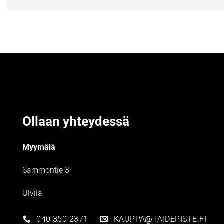
Ollaan yhteydessä
Myymälä
Sammontie 3
Ulvila
040 350 2371
KAUPPA@TAIDEPISTE.FI