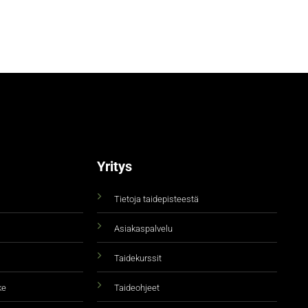
Yritys
Tietoja taidepisteestä
Asiakaspalvelu
Taidekurssit
ke
Taideohjeet