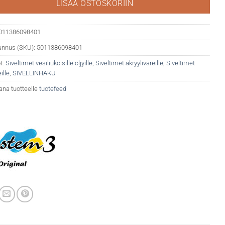
LISÄÄ OSTOSKORIIN
011386098401
unnus (SKU):
5011386098401
t:
Siveltimet vesiliukoisille öljyille
,
Siveltimet akryyliväreille
,
Siveltimet
ille
,
SIVELLINHAKU
ana tuotteelle
tuotefeed