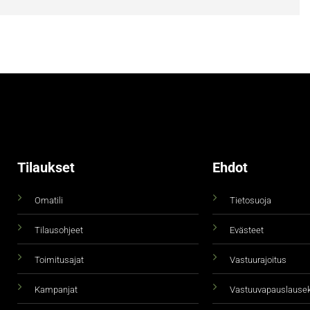
Tilaukset
Ehdot
Omatili
Tietosuoja
Tilausohjeet
Evästeet
Toimitusajat
Vastuurajoitus
Kampanjat
Vastuuvapauslause