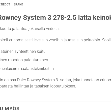
ÄTIEDOT
BRAND
Rowney System 3 278-2.5 latta keinok
kuutta ja laatua jokaisella vedolla.
toimii erinomaisesti leveisiin vetoihin ja tasaisiin peittoihin. Sop
atuinen synteettinen kuitu
inen muodon palautuminen
nenlaisiin maalaustekniikoihin
in on osa Daler Rowney System 3 -sarjaa, joka tunnetaan erinom
parasta hallintaa ja tasaisen lopputuloksen.
U MYÖS