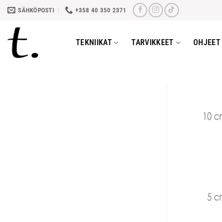
Skip
SÄHKÖPOSTI
+358 40 350 2371
to
content
TEKNIIKAT
TARVIKKEET
OHJEET 