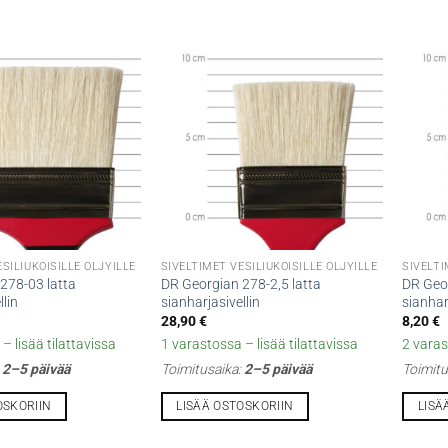
SILIUKOISILLE ÖLJYILLE
SIVELTIMET VESILIUKOISILLE ÖLJYILLE
SIVELTI
278-03 latta
DR Georgian 278-2,5 latta
DR Geor
llin
sianharjasivellin
sianhar
28,90
€
8,20
€
– lisää tilattavissa
1 varastossa – lisää tilattavissa
2 varas
:
2–5 päivää
Toimitusaika:
2–5 päivää
Toimitu
OSKORIIN
LISÄÄ OSTOSKORIIN
LISÄ