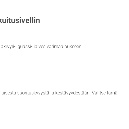
uitusivellin
ii akryyli-, guassi- ja vesivärimaalaukseen.
aisesta suorituskyvystä ja kestävyydestään. Valitse tämä,