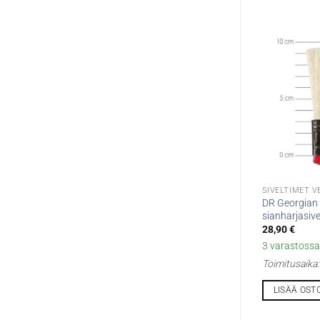
SIVELTIMET VE
DR Georgian 
sianharjasive
28,90
€
3 varastossa 
Toimitusaika
LISÄÄ OST