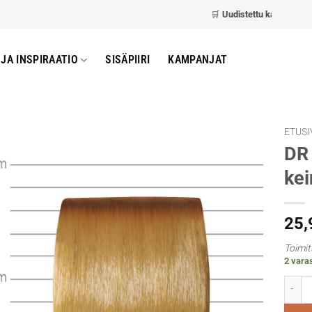
🛒
Uudistettu kassa
– nopeam
JA INSPIRAATIO
SISÄPIIRI
KAMPANJAT
ETUSI
DR 
kei
25
Toimit
2 varas
DR Sys