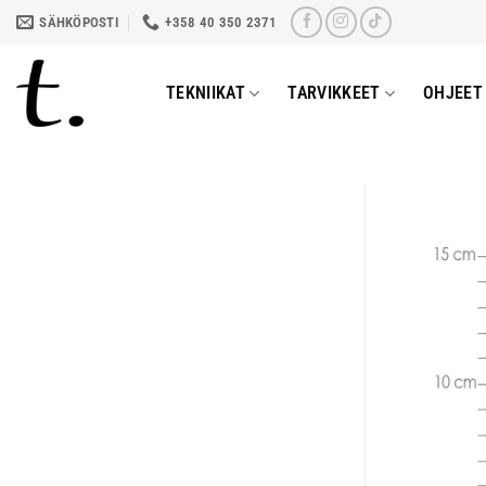
Skip
SÄHKÖPOSTI
+358 40 350 2371
to
content
TEKNIIKAT
TARVIKKEET
OHJEET 