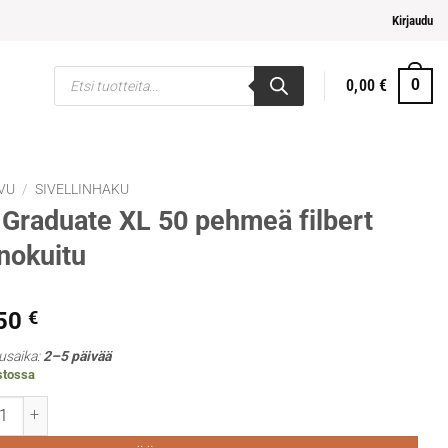
pi ja helpompi maksaminen
Kirjaudu
Products
0,00
€
0
search
VU
/
SIVELLINHAKU
Graduate XL 50 pehmeä filbert
nokuitu
,50
€
usaika:
2–5 päivää
stossa
duate XL 50 pehmeä filbert keinokuitu määrä