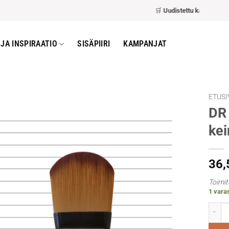
🛒
Uudistettu kassa
– nopeam
JA INSPIRAATIO
SISÄPIIRI
KAMPANJAT
ETUSI
DR 
kei
36
Toimit
1 vara
DR Gra