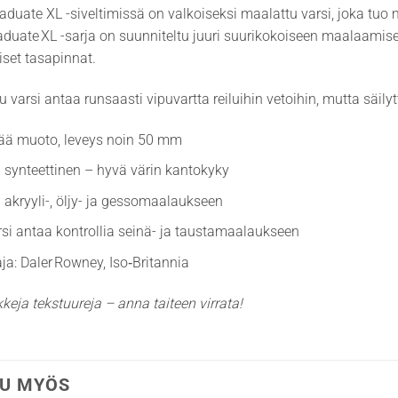
aduate XL -siveltimissä on valkoiseksi maalattu varsi, joka tuo
uate XL -sarja on suunniteltu juuri suurikokoiseen maalaamis
set tasapinnat.
tu varsi antaa runsaasti vipuvartta reiluihin vetoihin, mutta sä
ää muoto, leveys noin 50 mm
 synteettinen – hyvä värin kantokyky
 akryyli-, öljy- ja gessomaalaukseen
rsi antaa kontrollia seinä- ja taustamaalaukseen
ja: Daler Rowney, Iso‑Britannia
kkeja tekstuureja – anna taiteen virrata!
U MYÖS