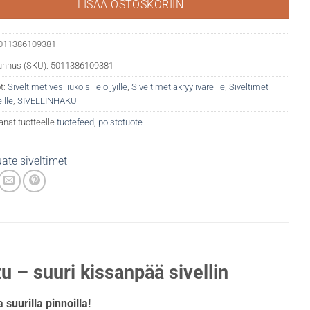
LISÄÄ OSTOSKORIIN
011386109381
unnus (SKU):
5011386109381
t:
Siveltimet vesiliukoisille öljyille
,
Siveltimet akryyliväreille
,
Siveltimet
ille
,
SIVELLINHAKU
anat tuotteelle
tuotefeed
,
poistotuote
ate siveltimet
 – suuri kissanpää sivellin
suurilla pinnoilla!