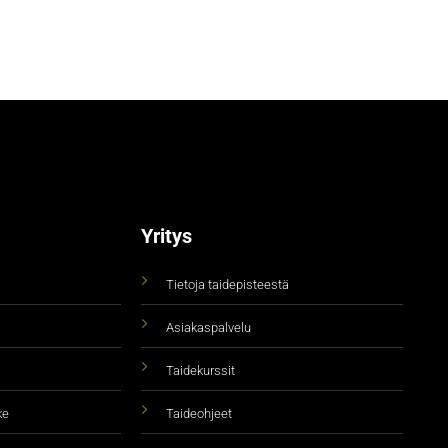
Yritys
Tietoja taidepisteestä
Asiakaspalvelu
Taidekurssit
ke
Taideohjeet