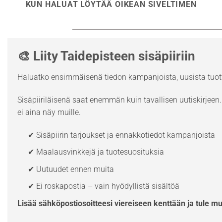
KUN HALUAT LÖYTÄÄ OIKEAN SIVELTIMEN
🎨 Liity Taidepisteen sisäpiiriin
Haluatko ensimmäisenä tiedon kampanjoista, uusista tuott
Sisäpiiriläisenä saat enemmän kuin tavallisen uutiskirjeen. 
ei aina näy muille.
✔ Sisäpiirin tarjoukset ja ennakkotiedot kampanjoista
✔ Maalausvinkkejä ja tuotesuosituksia
✔ Uutuudet ennen muita
✔ Ei roskapostia – vain hyödyllistä sisältöä
Lisää sähköpostiosoitteesi viereiseen kenttään ja tule m