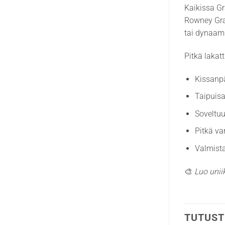
Kaikissa Gr
Rowney Grad
tai dynaami
Pitkä lakat
Kissanp
Taipuisa
Soveltuu
Pitkä va
Valmista
🎨
Luo unii
TUTUST