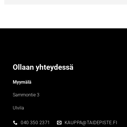
Ollaan yhteydessä
Myymälä
Sammontie 3
Ulvila
040 350 2371
KAUPPA@TAIDEPISTE.FI