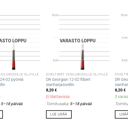
ASTO LOPPU
VARASTO LOPPU
SILIUKOISILLE ÖLJYILLE
SIVELTIMET VESILIUKOISILLE ÖLJYILLE
SIVELTI
 24-02 pyöreä
DR Georgian 12-02 filbert
DR Geo
llin
sianharjasivellin
sianhar
8,20
€
8,20
€
a
Ei tilattavissa
3 varas
:
5–18 päivää
Toimitusaika:
5–18 päivää
Toimitu
LUE LISÄÄ
LISÄ