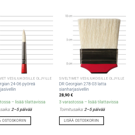
MET VESILIUKOISILLE ÖLJYILLE
SIVELTIMET VESILIUKOISILLE ÖLJYILLE
rgian 24-06 pyöreä
DR Georgian 278-03 latta
jasivellin
sianharjasivellin
28,90
€
tossa – lisää tilattavissa
3 varastossa – lisää tilattavissa
saika:
2–5 päivää
Toimitusaika:
2–5 päivää
Ä OSTOSKORIIN
LISÄÄ OSTOSKORIIN