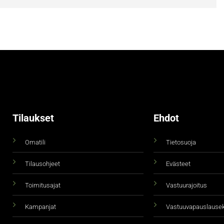
Tilaukset
Ehdot
Omatili
Tietosuoja
Tilausohjeet
Evästeet
Toimitusajat
Vastuurajoitus
Kampanjat
Vastuuvapauslause