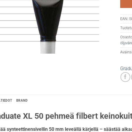
EAN:
5
Tuotet
Osasto
öljyväre
Avains
Gradu
ÄTIEDOT
BRAND
duate XL 50 pehmeä filbert keinokuitu
ää synteettinensivellin 50 mm leveällä kärjellä – säästää aikaa 