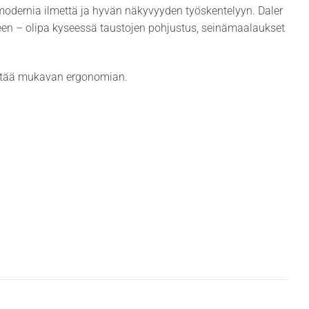
 modernia ilmettä ja hyvän näkyvyyden työskentelyyn. Daler
een – olipa kyseessä taustojen pohjustus, seinämaalaukset
ilyttää mukavan ergonomian.