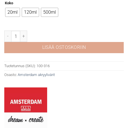
Koko
20ml
120ml
500ml
Amsterdam 316 Venetian rose määrä
LISÄÄ OSTOSKORIIN
Tuotetunnus (SKU):
100-316
Osasto:
Amsterdam akryylivärit