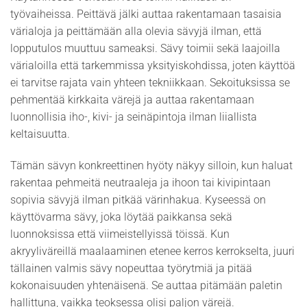
työvaiheissa. Peittävä jälki auttaa rakentamaan tasaisia
värialoja ja peittämään alla olevia sävyjä ilman, että
lopputulos muuttuu sameaksi. Sävy toimii sekä laajoilla
värialoilla että tarkemmissa yksityiskohdissa, joten käyttöä
ei tarvitse rajata vain yhteen tekniikkaan. Sekoituksissa se
pehmentää kirkkaita värejä ja auttaa rakentamaan
luonnollisia iho-, kivi- ja seinäpintoja ilman liiallista
keltaisuutta.
Tämän sävyn konkreettinen hyöty näkyy silloin, kun haluat
rakentaa pehmeitä neutraaleja ja ihoon tai kivipintaan
sopivia sävyjä ilman pitkää värinhakua. Kyseessä on
käyttövarma sävy, joka löytää paikkansa sekä
luonnoksissa että viimeistellyissä töissä. Kun
akryyliväreillä maalaaminen etenee kerros kerrokselta, juuri
tällainen valmis sävy nopeuttaa työrytmiä ja pitää
kokonaisuuden yhtenäisenä. Se auttaa pitämään paletin
hallittuna, vaikka teoksessa olisi paljon värejä.