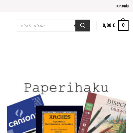
helpompi maksaminen
Kirjaudu
Products
0,00
€
0
search