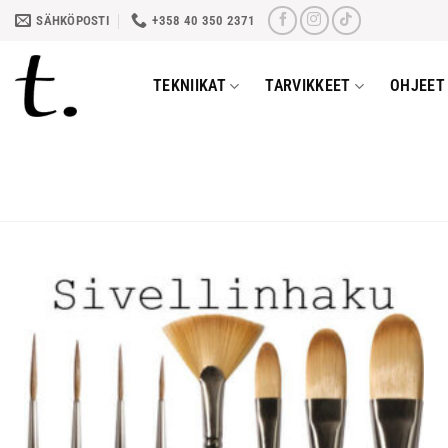
Skip
SÄHKÖPOSTI
+358 40 350 2371
to
content
TEKNIIKAT
TARVIKKEET
OHJEET 