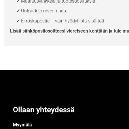
✔ Maalausvinkkejä ja tuotesuosituksia
✔ Uutuudet ennen muita
✔ Ei roskapostia – vain hyödyllistä sisältöä
Lisää sähköpostiosoitteesi viereiseen kenttään ja tule m
Ollaan yhteydessä
Myymälä