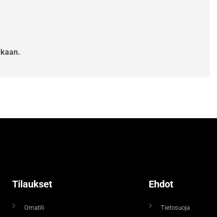
ukaan.
Tilaukset
Ehdot
Omatili
Tietosuoja