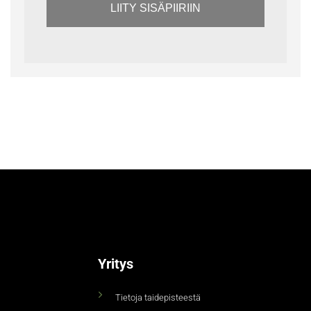
LIITY SISÄPIIRIIN
Yritys
Tietoja taidepisteestä