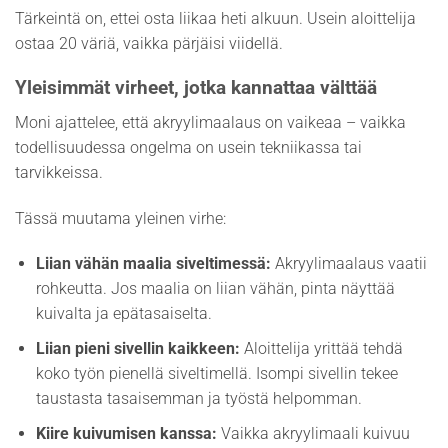
Tärkeintä on, ettei osta liikaa heti alkuun. Usein aloittelija
ostaa 20 väriä, vaikka pärjäisi viidellä.
Yleisimmät virheet, jotka kannattaa välttää
Moni ajattelee, että akryylimaalaus on vaikeaa – vaikka
todellisuudessa ongelma on usein tekniikassa tai
tarvikkeissa.
Tässä muutama yleinen virhe:
Liian vähän maalia siveltimessä:
Akryylimaalaus vaatii
rohkeutta. Jos maalia on liian vähän, pinta näyttää
kuivalta ja epätasaiselta.
Liian pieni sivellin kaikkeen:
Aloittelija yrittää tehdä
koko työn pienellä siveltimellä. Isompi sivellin tekee
taustasta tasaisemman ja työstä helpomman.
Kiire kuivumisen kanssa:
Vaikka akryylimaali kuivuu