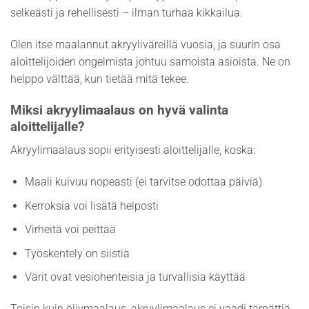
selkeästi ja rehellisesti – ilman turhaa kikkailua.
Olen itse maalannut akryyliväreillä vuosia, ja suurin osa
aloittelijoiden ongelmista johtuu samoista asioista. Ne on
helppo välttää, kun tietää mitä tekee.
Miksi akryylimaalaus on hyvä valinta
aloittelijalle?
Akryylimaalaus sopii erityisesti aloittelijalle, koska:
Maali kuivuu nopeasti (ei tarvitse odottaa päiviä)
Kerroksia voi lisätä helposti
Virheitä voi peittää
Työskentely on siistiä
Värit ovat vesiohenteisia ja turvallisia käyttää
Toisin kuin öljymaalaus, akryylimaalaus ei vaadi tärpättiä