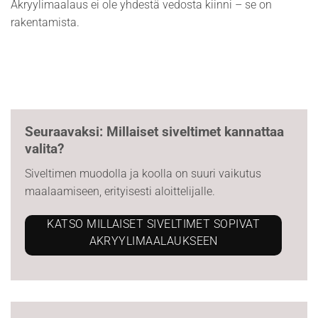
Akryylimaalaus ei ole yhdestä vedosta kiinni – se on
rakentamista.
Seuraavaksi: Millaiset siveltimet kannattaa
valita?
Siveltimen muodolla ja koolla on suuri vaikutus
maalaamiseen, erityisesti aloittelijalle.
KATSO MILLAISET SIVELTIMET SOPIVAT
AKRYYLIMAALAUKSEEN