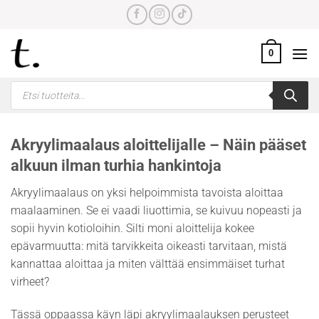
Skip
to
content
0
Products
search
Akryylimaalaus aloittelijalle – Näin pääset
alkuun ilman turhia hankintoja
Akryylimaalaus on yksi helpoimmista tavoista aloittaa
maalaaminen. Se ei vaadi liuottimia, se kuivuu nopeasti ja
sopii hyvin kotioloihin. Silti moni aloittelija kokee
epävarmuutta: mitä tarvikkeita oikeasti tarvitaan, mistä
kannattaa aloittaa ja miten välttää ensimmäiset turhat
virheet?
Tässä oppaassa käyn läpi akryylimaalauksen perusteet