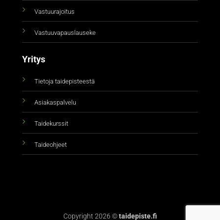
Vastuurajoitus
Vastuuvapauslauseke
Yritys
Tietoja taidepisteestä
Asiakaspalvelu
Taidekurssit
Taideohjeet
Copyright 2026 ©
taidepiste.fi