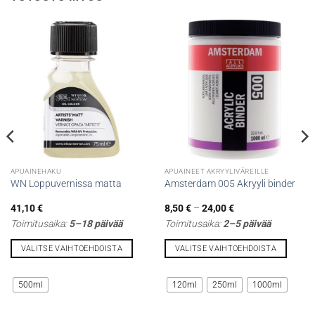
APUAINEHAKU
APUAINEET AKRYYLIVÄREILLE
WN Loppuvernissa matta
Amsterdam 005 Akryyli binder
Hintaluokka:
41,10
€
8,50
€
–
24,00
€
8,50 €
Toimitusaika:
5–18 päivää
Toimitusaika:
2–5 päivää
-
24,00 €
VALITSE VAIHTOEHDOISTA
VALITSE VAIHTOEHDOISTA
Tällä
Tällä
tuotteella
tuotteella
500ml
120ml
250ml
1000ml
on
on
useampi
useampi