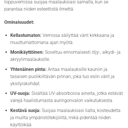
loppuvernissa suojaa maalauksiasi samalla, kun se
parantaa niiden esteettistä ilmettä.
Ominaisuudet:
Kellastumaton:
Vernissa säilyttää värit kirkkaana ja
muuttumattomana ajan myötä.
Monikäyttöinen:
Soveltuu erinomaisesti öljy-, alkydi- ja
akryylimaalauksille.
Yhtenäinen pinta:
Antaa maalauksille kauniin ja
tasaisen puolikiiltävän pinnan, joka tuo esiin värit ja
yksityiskohdat.
UV-suoja:
Sisältää UV-absorboivia aineita, jotka estävät
värejä haalistumasta auringonvalon vaikutuksesta.
Kestävä suoja:
Suojaa maalauksiasi lialta, kosteudelta
ja muilta ympäristötekijöiltä, mikä pidentää niiden
käyttöikää.