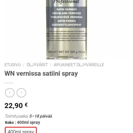
ETUSIVU
/
ÖLJYVÄRIT
/
APUAINEET ÖLJYVÄREILLE
WN vernissa satiini spray
22,90
€
Toimitusaika:
5–18 päivää
: 400ml spray
Koko
400ml spray