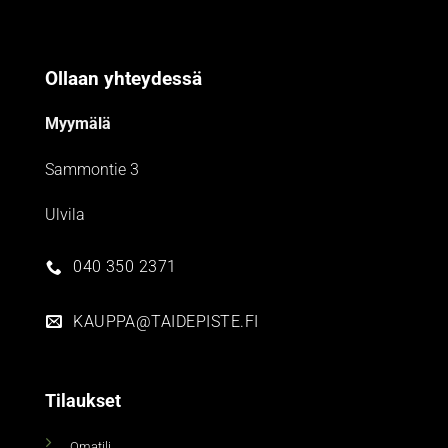
Ollaan yhteydessä
Myymälä
Sammontie 3
Ulvila
040 350 2371
KAUPPA@TAIDEPISTE.FI
Tilaukset
Omatili