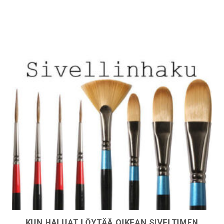
muunnelma.
muunnelma.
Voit
Voit
tehdä
tehdä
valinnat
valinnat
tuotteen
tuotteen
sivulla.
sivulla.
KUN HALUAT LÖYTÄÄ OIKEAN SIVELTIMEN