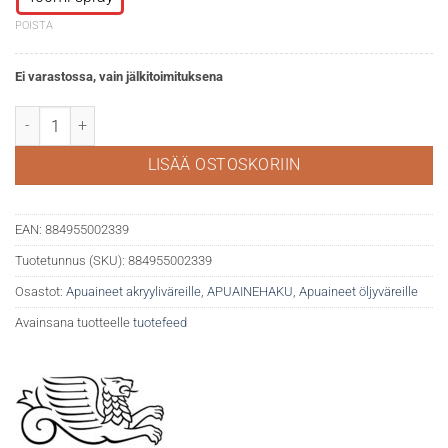
POISTA
Ei varastossa, vain jälkitoimituksena
WN vernissa satiini spray määrä
LISÄÄ OSTOSKORIIN
EAN:
884955002339
Tuotetunnus (SKU):
884955002339
Osastot:
Apuaineet akryyliväreille
,
APUAINEHAKU
,
Apuaineet öljyväreille
Avainsana tuotteelle
tuotefeed