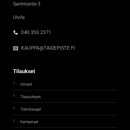
Sammontie 3
Ulvila
040 350 2371
KAUPPA@TAIDEPISTE.FI
Tilaukset
Omatili
Tilausohjeet
Toimitusajat
Kampanjat