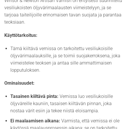
Winsor & Newton Artisan Varnish on erityisesti suunniteltu
vesiliukoisten öljyvärimaalausten viimeistelyyn, ja se
tarjoaa taiteilijoille erinomaisen tavan suojata ja parantaa
teoksiaan.
Käyttötarkoitus:
Tämä kiiltävä vernissa on tarkoitettu vesiliukoisille
öljyvärimaalauksille, ja se toimii suojakerroksena, joka
viimeistelee teoksen ja antaa sille ammattimaisen
lopputuloksen.
Ominaisuudet:
Tasainen kiiltävä pinta:
Vernissa luo vesiliukoisille
öljyväreille kauniin, tasaisen kiiltävän pinnan, joka
nostaa värit esiin ja tekee niistä eloisampia.
Ei maalaamisen aikana:
Varmista, että vernissa ei ole
käytössä maalausprosessin aikana; se on tarkoitettu