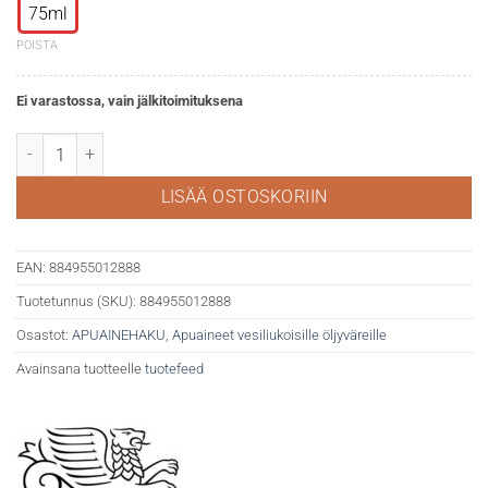
75ml
POISTA
Ei varastossa, vain jälkitoimituksena
WN Artisan vernissa kiiltävä määrä
LISÄÄ OSTOSKORIIN
EAN:
884955012888
Tuotetunnus (SKU):
884955012888
Osastot:
APUAINEHAKU
,
Apuaineet vesiliukoisille öljyväreille
Avainsana tuotteelle
tuotefeed