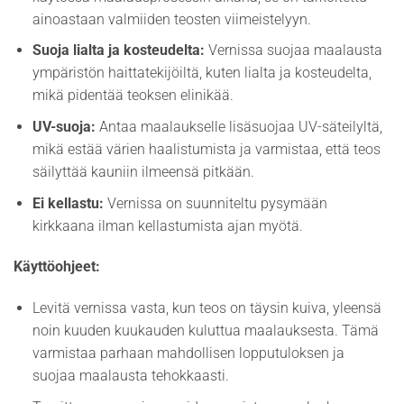
ainoastaan valmiiden teosten viimeistelyyn.
Suoja lialta ja kosteudelta:
Vernissa suojaa maalausta
ympäristön haittatekijöiltä, kuten lialta ja kosteudelta,
mikä pidentää teoksen elinikää.
UV-suoja:
Antaa maalaukselle lisäsuojaa UV-säteilyltä,
mikä estää värien haalistumista ja varmistaa, että teos
säilyttää kauniin ilmeensä pitkään.
Ei kellastu:
Vernissa on suunniteltu pysymään
kirkkaana ilman kellastumista ajan myötä.
Käyttöohjeet:
Levitä vernissa vasta, kun teos on täysin kuiva, yleensä
noin kuuden kuukauden kuluttua maalauksesta. Tämä
varmistaa parhaan mahdollisen lopputuloksen ja
suojaa maalausta tehokkaasti.