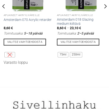
APUAINEET AKRYYLIVÄREILLE
APUAINEET AKRYYLIVÄREILLE
Amsterdam 018 Glazing
Amsterdam 070 Acrylic retarder
medium kiiltävä
Hintaluokka:
8,60
€
8,60
€
–
23,10
€
8,60 €
Toimitusaika:
5–18 päivää
Toimitusaika:
2–5 päivää
-
23,10 €
VALITSE VAIHTOEHDOISTA
VALITSE VAIHTOEHDOISTA
Tällä
Tällä
tuotteella
tuotteella
75ml
75ml
250ml
on
on
Varasto loppu
useampi
useampi
muunnelma.
muunnelma.
Voit
Voit
tehdä
tehdä
valinnat
valinnat
tuotteen
tuotteen
sivulla.
sivulla.