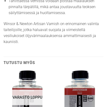
Tarvittaessa vernissa voidaan poistaa maalauksen
pinnalta tärpätillä, mikä antaa joustavuutta teoksen
säilyttämisessä ja huoltamisessa.
Winsor & Newton Artisan Varnish on erinomainen valinta
taiteilijoille, jotka haluavat suojata ja viimeistellä
vesiliukoiset öljyvärimaalauksensa ammattimaisesti ja
kauniisti.
TUTUSTU MYÖS
VARASTO LOPPU