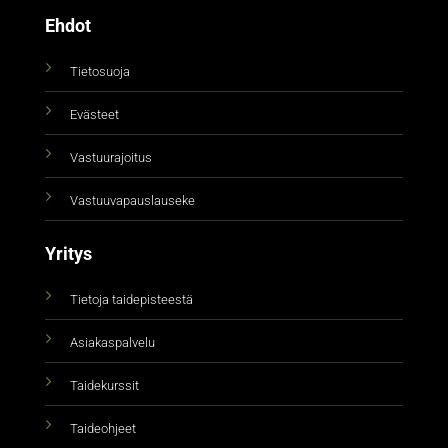
Ehdot
Tietosuoja
Evästeet
Vastuurajoitus
Vastuuvapauslauseke
Yritys
Tietoja taidepisteestä
Asiakaspalvelu
Taidekurssit
Taideohjeet