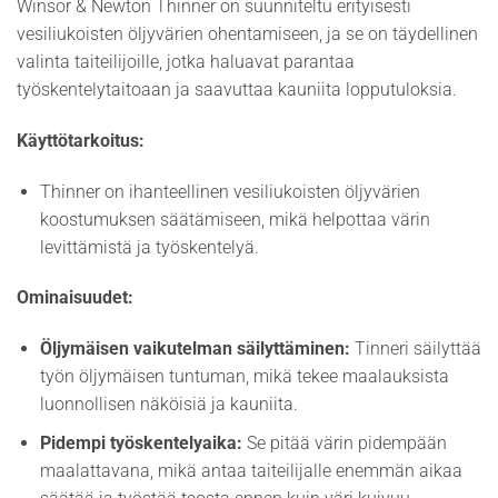
Winsor & Newton Thinner on suunniteltu erityisesti
vesiliukoisten öljyvärien ohentamiseen, ja se on täydellinen
valinta taiteilijoille, jotka haluavat parantaa
työskentelytaitoaan ja saavuttaa kauniita lopputuloksia.
Käyttötarkoitus:
Thinner on ihanteellinen vesiliukoisten öljyvärien
koostumuksen säätämiseen, mikä helpottaa värin
levittämistä ja työskentelyä.
Ominaisuudet:
Öljymäisen vaikutelman säilyttäminen:
Tinneri säilyttää
työn öljymäisen tuntuman, mikä tekee maalauksista
luonnollisen näköisiä ja kauniita.
Pidempi työskentelyaika:
Se pitää värin pidempään
maalattavana, mikä antaa taiteilijalle enemmän aikaa