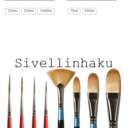
Tällä
Tällä
tuotteella
tuotteella
120ml
250ml
1000ml
75ml
250ml
on
on
useampi
useampi
muunnelma.
muunnelma.
Voit
Voit
tehdä
tehdä
valinnat
valinnat
tuotteen
tuotteen
sivulla.
sivulla.