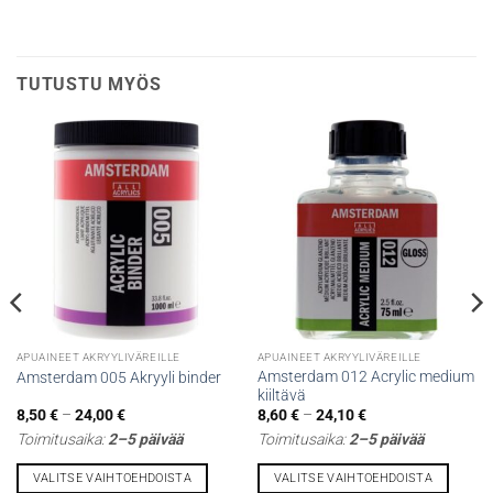
TUTUSTU MYÖS
APUAINEET AKRYYLIVÄREILLE
APUAINEET AKRYYLIVÄREILLE
Amsterdam 012 Acrylic medium
Amsterdam 005 Akryyli binder
kiiltävä
Hintaluokka:
Hintaluokka:
8,50
€
–
24,00
€
8,60
€
–
24,10
€
8,50 €
8,60 €
Toimitusaika:
2–5 päivää
Toimitusaika:
2–5 päivää
-
-
24,00 €
24,10 €
VALITSE VAIHTOEHDOISTA
VALITSE VAIHTOEHDOISTA