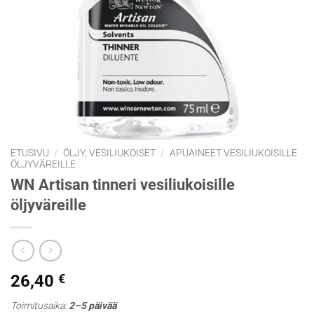
ETUSIVU
/
ÖLJY, VESILIUKOISET
/
APUAINEET VESILIUKOISILLE
ÖLJYVÄREILLE
WN Artisan tinneri vesiliukoisille
öljyväreille
26,40
€
Toimitusaika:
2–5 päivää