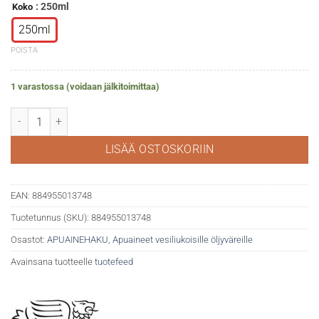
: 250ml
Koko
250ml
POISTA
1 varastossa (voidaan jälkitoimittaa)
WN Artisan tinneri vesiliukoisille öljyväreille määrä
LISÄÄ OSTOSKORIIN
EAN:
884955013748
Tuotetunnus (SKU):
884955013748
Osastot:
APUAINEHAKU
,
Apuaineet vesiliukoisille öljyväreille
Avainsana tuotteelle
tuotefeed