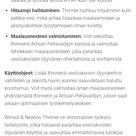
säätää ja työstää teosta ennen kuin väri kuivuu.
Hitaampi haihtuminen:
Thinner haihtuu hitaammin kuin
pelkkä vesi, mikä antaa lisäaikaa maalaamiseen ja
yksityiskohtien työstämiseen ilman kiirettä.
Maalausnesteen valmistaminen:
Voit sekoittaa
thinneriä Artisan Pellavaöljyn kanssa ja valmistaa
tehokkaan maalausnesteen, joka parantaa
vesiliukoisten öljyvärien ohentamista ja levittämistä.
Käyttöohjeet:
Lisää thinneriä vesiliukoisiin öljyväreihisi
vähitellen ja sekoita hyvin, kunnes saavutetaan haluttu
koostumus. Voit myös valmistaa oman maalausnesteen
yhdistämällä thinnerin ja Artisan Pellavaöljyn, jolloin saat
aikaan optimaalisen työskentelyseoksen.
Winsor & Newton Thinner on erinomainen työkalu
taiteilijoille, jotka haluavat parantaa vesiliukoisten
öljyvärien käyttöä ja saavuttaa ammattimaisia tuloksia.