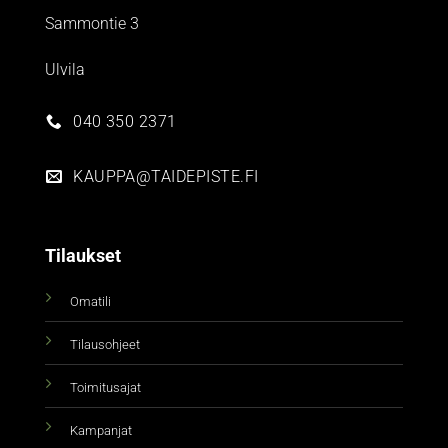
Sammontie 3
Ulvila
040 350 2371
KAUPPA@TAIDEPISTE.FI
Tilaukset
Omatili
Tilausohjeet
Toimitusajat
Kampanjat