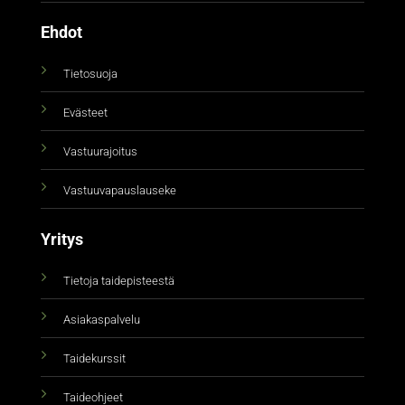
Ehdot
Tietosuoja
Evästeet
Vastuurajoitus
Vastuuvapauslauseke
Yritys
Tietoja taidepisteestä
Asiakaspalvelu
Taidekurssit
Taideohjeet