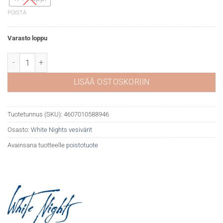
POISTA
Varasto loppu
White Nights akvarelli 319 Carmine määrä
LISÄÄ OSTOSKORIIN
Tuotetunnus (SKU):
4607010588946
Osasto:
White Nights vesivärit
Avainsana tuotteelle
poistotuote