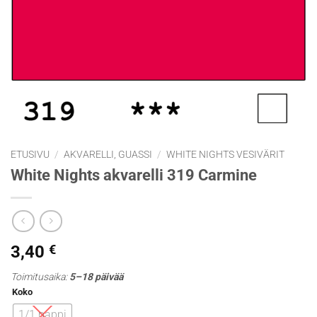
ETUSIVU
/
AKVARELLI, GUASSI
/
WHITE NIGHTS VESIVÄRIT
White Nights akvarelli 319 Carmine
3,40
€
Toimitusaika:
5–18 päivää
Koko
1/1 nappi