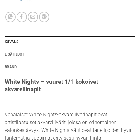
KUVAUS
LISÄTIEDOT
BRAND
White Nights – suuret 1/1 kokoiset
akvarellinapit
Venäläiset White Nights-akvarellivärinapit ovat
artistilaatuiset akvarellivärit, joissa on erinomainen
valonkestävyys. White Nights-värit ovat taiteilijoiden hyvin
tuntemat ja suosimat erityisesti hyvän hinta-