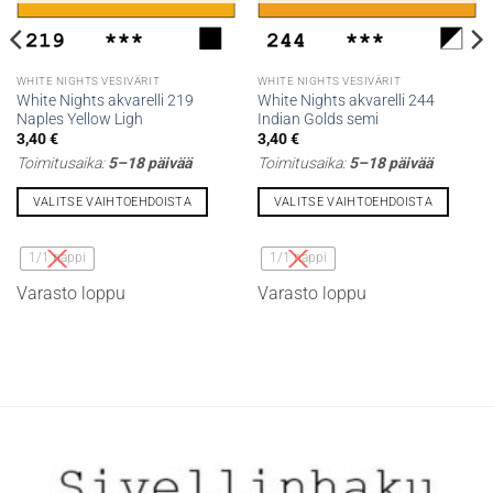
WHITE NIGHTS VESIVÄRIT
WHITE NIGHTS VESIVÄRIT
White Nights akvarelli 219
White Nights akvarelli 244
Naples Yellow Ligh
Indian Golds semi
3,40
€
3,40
€
Toimitusaika:
5–18 päivää
Toimitusaika:
5–18 päivää
VALITSE VAIHTOEHDOISTA
VALITSE VAIHTOEHDOISTA
Tällä
Tällä
tuotteella
tuotteella
1/1 nappi
1/1 nappi
on
on
Varasto loppu
Varasto loppu
useampi
useampi
muunnelma.
muunnelma.
Voit
Voit
tehdä
tehdä
valinnat
valinnat
tuotteen
tuotteen
sivulla.
sivulla.