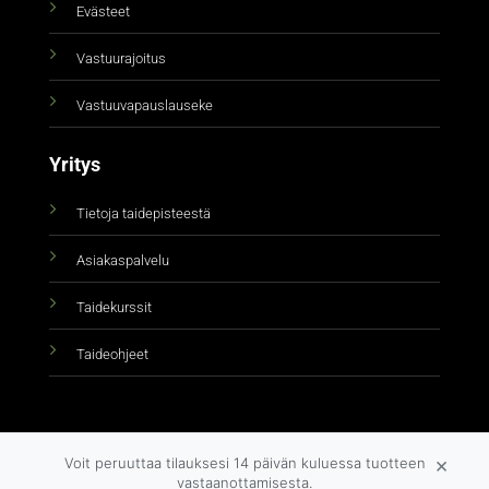
Evästeet
Vastuurajoitus
Vastuuvapauslauseke
Yritys
Tietoja taidepisteestä
Asiakaspalvelu
Taidekurssit
Taideohjeet
×
Voit peruuttaa tilauksesi 14 päivän kuluessa tuotteen
vastaanottamisesta.