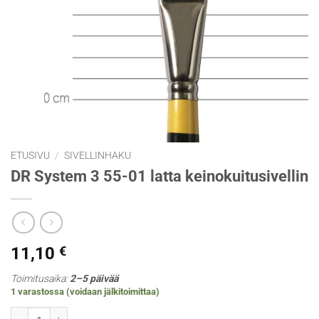
ETUSIVU
/
SIVELLINHAKU
DR System 3 55-01 latta keinokuitusivellin
11,10
€
Toimitusaika:
2–5 päivää
1 varastossa (voidaan jälkitoimittaa)
DR System 3 55-01 latta keinokuitusivellin määrä