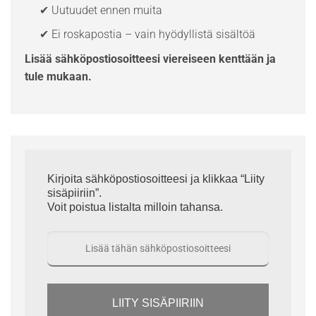
✔ Uutuudet ennen muita
✔ Ei roskapostia – vain hyödyllistä sisältöä
Lisää sähköpostiosoitteesi viereiseen kenttään ja
tule mukaan.
Kirjoita sähköpostiosoitteesi ja klikkaa “Liity
sisäpiiriin”.
Voit poistua listalta milloin tahansa.
LIITY SISÄPIIRIIN