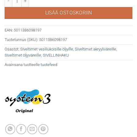
LISÄÄ OSTOSKORIIN
EAN:
5011386098197
Tuotetunnus (SKU):
5011386098197
Osastot:
Siveltimet vesiliukoisille öljyille
,
Siveltimet akryyliväreille
,
Siveltimet öljyväreille
,
SIVELLINHAKU
Avainsana tuotteelle
tuotefeed