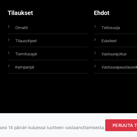
Tilaukset
Ehdot
Omatili
Tietosuoja
Tilausohjeet
Evästeet
Toimitusajat
Vastuurajoitus
Kampanjat
Vastuuvapauslause
PERUUTA T
Copyright 2026 ©
taidepiste.fi
ksesi 14 päivän kuluessa tuotteen vastaanottamisesta.