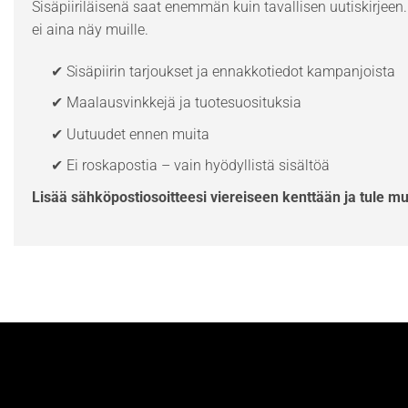
Sisäpiiriläisenä saat enemmän kuin tavallisen uutiskirjeen. 
ei aina näy muille.
✔ Sisäpiirin tarjoukset ja ennakkotiedot kampanjoista
✔ Maalausvinkkejä ja tuotesuosituksia
✔ Uutuudet ennen muita
✔ Ei roskapostia – vain hyödyllistä sisältöä
Lisää sähköpostiosoitteesi viereiseen kenttään ja tule m