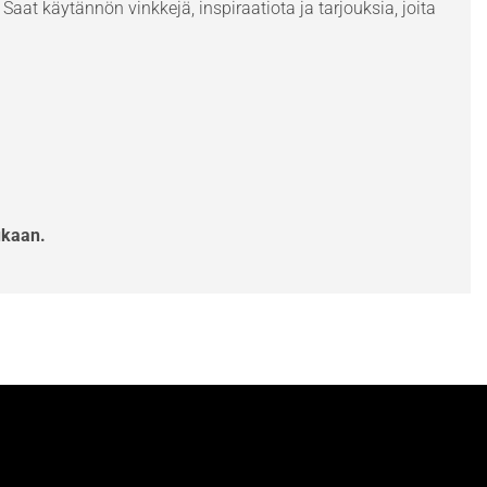
Saat käytännön vinkkejä, inspiraatiota ja tarjouksia, joita
ukaan.