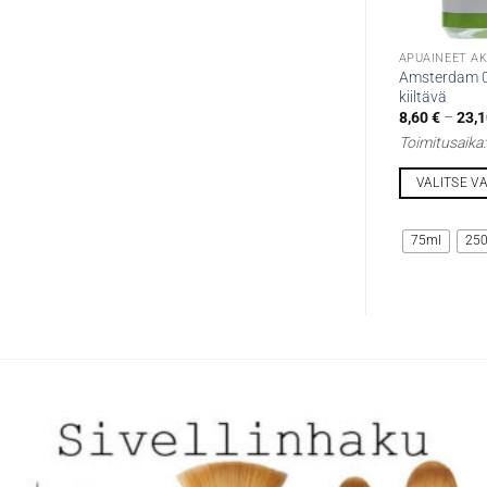
APUAINEET AK
Amsterdam 0
kiiltävä
8,60
€
–
23,
Toimitusaika
VALITSE V
Tällä
tuotteella
75ml
25
on
useampi
muunnelma.
Voit
tehdä
valinnat
tuotteen
sivulla.