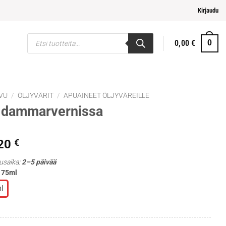
ja helpompi maksaminen
Kirjaudu
Products
0,00
€
0
search
VU
/
ÖLJYVÄRIT
/
APUAINEET ÖLJYVÄREILLE
 dammarvernissa
,20
€
usaika:
2–5 päivää
: 75ml
l