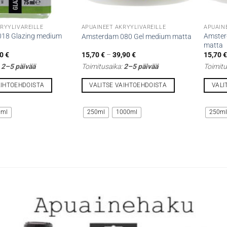
RYYLIVÄREILLE
APUAINEET AKRYYLIVÄREILLE
APUAIN
18 Glazing medium
Amster
Amsterdam 080 Gel medium matta
matta
Hintaluokka:
Hintaluokka:
10
€
15,70
€
–
39,90
€
15,70
8,60 €
15,70 €
:
2–5 päivää
Toimitusaika:
2–5 päivää
Toimitu
-
-
23,10 €
39,90 €
AIHTOEHDOISTA
VALITSE VAIHTOEHDOISTA
VALI
Tällä
Tällä
tuotteella
tuottee
0ml
250ml
1000ml
250m
on
on
useampi
useamp
muunnelma.
muunne
Voit
Voit
tehdä
tehdä
valinnat
valinna
tuotteen
tuottee
sivulla.
sivulla.