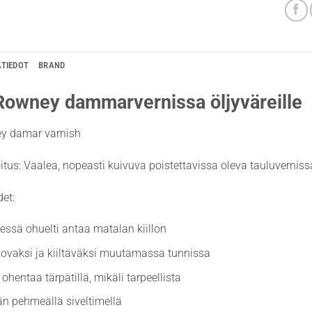
ÄTIEDOT
BRAND
Rowney dammarvernissa öljyväreille
ey damar varnish
itus: Vaalea, nopeasti kuivuva poistettavissa oleva tauluverniss
et:
äessä ohuelti antaa matalan kiillon
ovaksi ja kiiltäväksi muutamassa tunnissa
ohentaa tärpätillä, mikäli tarpeellista
än pehmeällä siveltimellä