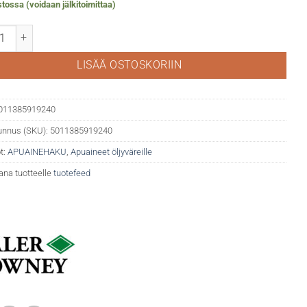
tossa (voidaan jälkitoimittaa)
mmarvernissa määrä
LISÄÄ OSTOSKORIIN
011385919240
unnus (SKU):
5011385919240
t:
APUAINEHAKU
,
Apuaineet öljyväreille
ana tuotteelle
tuotefeed