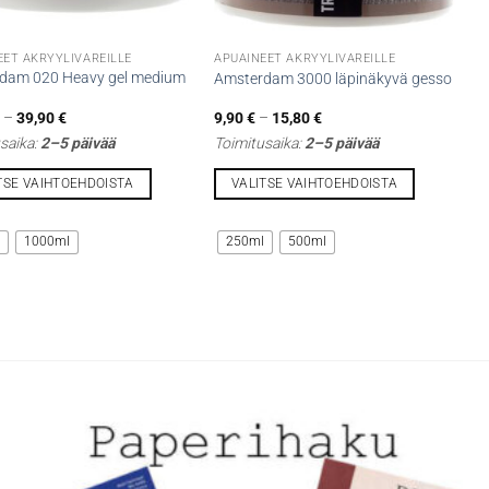
EET AKRYYLIVÄREILLE
APUAINEET AKRYYLIVÄREILLE
dam 020 Heavy gel medium
Amsterdam 3000 läpinäkyvä gesso
Hintaluokka:
Hintaluokka:
€
–
39,90
€
9,90
€
–
15,80
€
15,70 €
9,90 €
saika:
2–5 päivää
Toimitusaika:
2–5 päivää
-
-
39,90 €
15,80 €
TSE VAIHTOEHDOISTA
VALITSE VAIHTOEHDOISTA
Tällä
lla
tuotteella
l
1000ml
250ml
500ml
on
i
useampi
lma.
muunnelma.
Voit
tehdä
t
valinnat
n
tuotteen
sivulla.