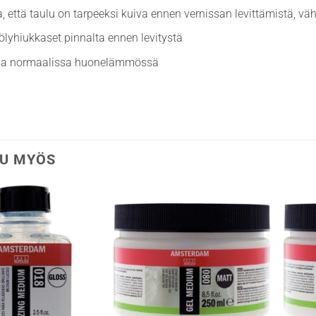
, että taulu on tarpeeksi kuiva ennen vernissan levittämistä, vä
ölyhiukkaset pinnalta ennen levitystä
aa normaalissa huonelämmössä
U MYÖS