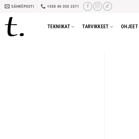
Skip
SÄHKÖPOSTI
+358 40 350 2371
to
content
TEKNIIKAT
TARVIKKEET
OHJEET 