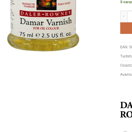
5 varas
DR da
EAN:
5
Tuotet
Osasto
Avains