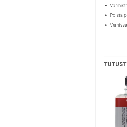
Varmista
Poista p
Verniss
TUTUST