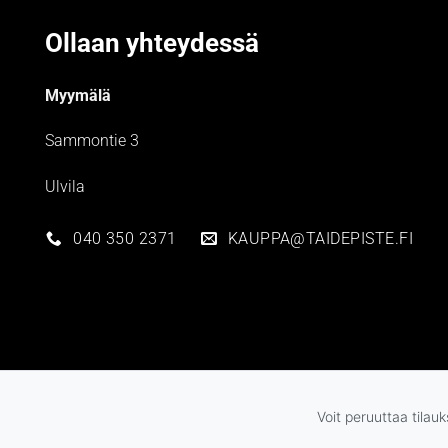
Ollaan yhteydessä
Myymälä
Sammontie 3
Ulvila
040 350 2371
KAUPPA@TAIDEPISTE.FI
Voit peruuttaa tilau