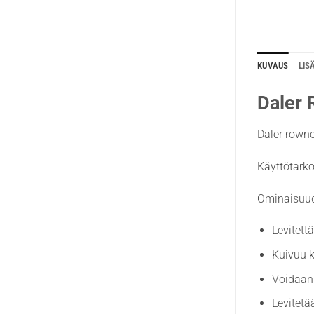
KUVAUS
LIS
Daler 
Daler rown
Käyttötarko
Ominaisuud
Levitett
Kuivuu k
Voidaan 
Levitetä