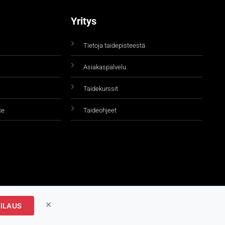
Yritys
Tietoja taidepisteestä
Asiakaspalvelu
Taidekurssit
ke
Taideohjeet
×
ILAUS