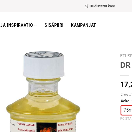
🛒
Uudistettu kassa
– nopeampi 
JA INSPIRAATIO
SISÄPIIRI
KAMPANJAT
ETUSI
DR
17
Toimit
Koko
75m
POISTA