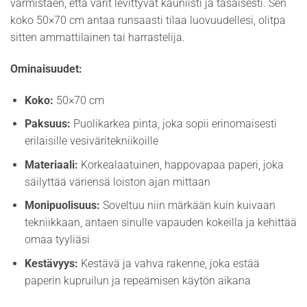
varmistaen, että värit levittyvät kauniisti ja tasaisesti. Sen
koko 50×70 cm antaa runsaasti tilaa luovuudellesi, olitpa
sitten ammattilainen tai harrastelija.
Ominaisuudet:
Koko:
50×70 cm
Paksuus:
Puolikarkea pinta, joka sopii erinomaisesti
erilaisille vesiväritekniikoille
Materiaali:
Korkealaatuinen, happovapaa paperi, joka
säilyttää väriensä loiston ajan mittaan
Monipuolisuus:
Soveltuu niin märkään kuin kuivaan
tekniikkaan, antaen sinulle vapauden kokeilla ja kehittää
omaa tyyliäsi
Kestävyys:
Kestävä ja vahva rakenne, joka estää
paperin kupruilun ja repeämisen käytön aikana