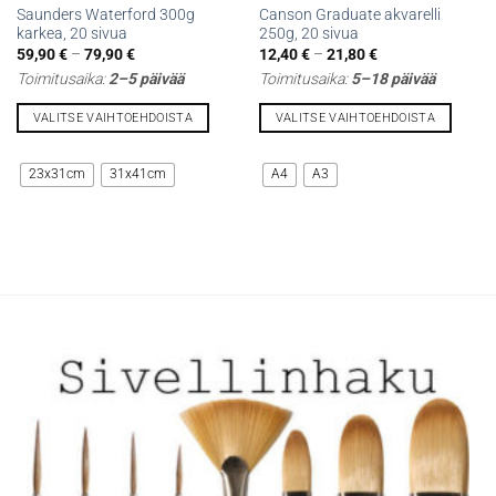
Saunders Waterford 300g
Canson Graduate akvarelli
karkea, 20 sivua
250g, 20 sivua
Hintaluokka:
Hintaluokka:
59,90
€
–
79,90
€
12,40
€
–
21,80
€
59,90 €
12,40 €
Toimitusaika:
2–5 päivää
Toimitusaika:
5–18 päivää
-
-
79,90 €
21,80 €
VALITSE VAIHTOEHDOISTA
VALITSE VAIHTOEHDOISTA
Tällä
Tällä
tuotteella
tuotteella
23x31cm
31x41cm
A4
A3
on
on
useampi
useampi
muunnelma.
muunnelma.
Voit
Voit
tehdä
tehdä
valinnat
valinnat
tuotteen
tuotteen
sivulla.
sivulla.