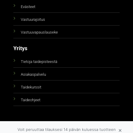
Evästeet
Vastuurajoitus
Vastuuvapauslauseke
Yritys
Tietoja taidepisteestä
Asiakaspalvelu
Taidekurssit
Taideohjeet
×
Voit peruuttaa tilauksesi 14 päivän kuluessa tuotteen