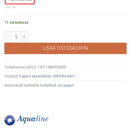
POISTA
11 varastossa
DR Aquafine 300g 50x70cm määrä
LISÄÄ OSTOSKORIIN
Tuotetunnus (SKU):
15011386023455
Osastot:
Paperit akvarelleille
,
PAPERIHAKU
Avainsanat tuotteelle
tuotefeed
,
iso-paperi